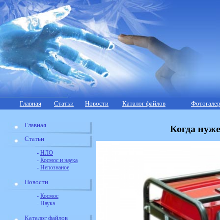
Главная
Статьи
Новости
Каталог файлов
Фотогалер
Главная
Когда нуже
Статьи
-
НЛО
-
Космос и наука
-
Непознаное
Новости
-
Космос
-
Наука
Каталог файлов