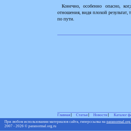
Конечно, особенно опасно, ко
отношения, видя плохой результат, 
по пути.
Главная
Статьи
Новости
Каталог ф
При любом использовании материалов сайта, гиперссылка на
paranormal.org
2007 - 2026 © paranormal.org.ru