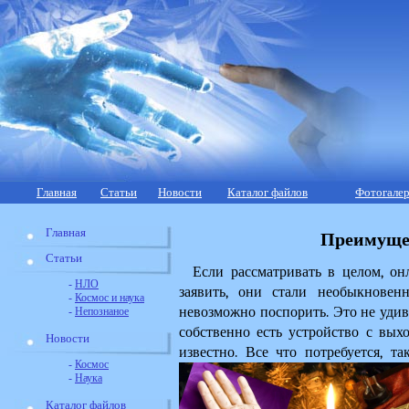
Главная
Статьи
Новости
Каталог файлов
Фотогалер
Главная
Преимущес
Статьи
Если рассматривать в целом, он
-
НЛО
заявить, они стали необыкновен
-
Космос и наука
невозможно поспорить. Это не удивл
-
Непознаное
собственно есть устройство с вых
Новости
известно. Все что потребуется, та
-
Космос
-
Наука
Каталог файлов