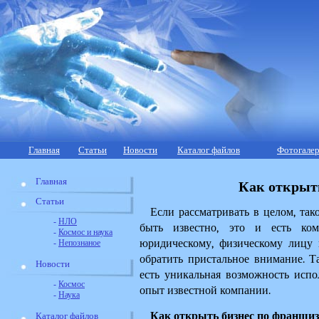
Главная
Статьи
Новости
Каталог файлов
Фотогалер
Главная
Как открыт
Статьи
Если рассматривать в целом, тако
-
НЛО
быть известно, это и есть ком
-
Космос и наука
юридическому, физическому лицу п
-
Непознаное
обратить пристальное внимание. Та
Новости
есть уникальная возможность испол
-
Космос
опыт известной компании.
-
Наука
Как открыть бизнес по франшиз
Каталог файлов