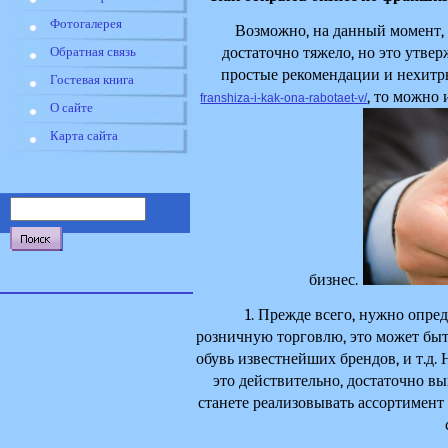
Фотогалерея
Возможно, на данный момент, в
достаточно тяжело, но это утвер
Обратная связь
простые рекомендации и нехитры
Гостевая книга
, то можно 
franshiza-i-kak-ona-rabotaet-v/
О сайте
Карта сайта
би
знес. 
1. Прежде всего, нужно опре
розничную торговлю, это может быть
обувь известнейших брендов, и т.д.
это действительно, достаточно выг
станете реализовывать ассортимент 