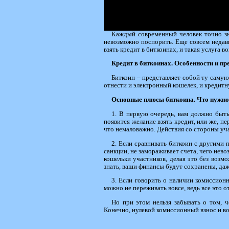
Каждый современный человек точно зн
невозможно поспорить. Еще совсем недавн
взять кредит в биткоинах, и такая услуга 
Кредит в биткоинах. Особенности и п
Биткоин – представляет собой ту самую
отнести и электронный кошелек, и кредитн
Основные плюсы биткоина. Что нужно
1. В первую очередь, вам должно быть
появится желание взять кредит, или же, п
что немаловажно. Действия со стороны учас
2. Если сравнивать биткоин с другими п
санкции, не замораживает счета, чего нев
кошельки участников, делая это без возм
знать, ваши финансы будут сохранены, даж
3. Если говорить о наличии комиссион
можно не переживать вовсе, ведь все это о
Но при этом нельзя забывать о том, 
Конечно, нулевой комиссионный взнос и во