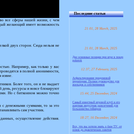
Последние статьи
во все сферы нашей жизни, с чем
аждый желающий имеет возможность
21:01, 28 March, 2025
елкой двух сторон. Сюда нельзя не
21:01, 28 March, 2025
Две основные позиции при игре в покер
pokerok
стью. Например, как только у вас
12:37, 27 February, 2025
 проводятся в полной анонимности,
 извне.
Асфальтирование придомовой
территории: Полное руководство для
ников. Более того, он и не выдает
жильцов и собственников
й день, ресурсы и вовсе блокируют
ными. Но с биткоином можно точно
15:44, 25 December, 2024
Самый известный игровой клуб и его
ы с денежными суммами, то за это
азартная индустрия развлечений для
большинства геймеров
станавливать сам участник.
18:27, 16 December, 2024
данных, осуществление действия.
Все, что вы хотели знать о базе ТУ: от
основ до практических советов