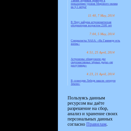
Таяние ледников приведёт к
повышению уровня Мирового океана
на 4,5 метра!
11:40, 7 May, 2014
В Перу найдена астрономическая
обсерватория возрастом 2500 лет
7:04, 5 May, 2014
Специалисты NASA: «На Ганимеде есть
жизнь»
4:51, 25 April, 2014
Астрономы обнаружили две
сверхмассивные чёрные дыры-«не
разлучницы»
4:23, 21 April, 2014
В созвездии Лебедя нашли «вторую
Землю»
Пользуясь данным
ресурсом вы даёте
разрешение на сбор,
анализ и хранение своих
персональных данных
согласно
Правилам
.