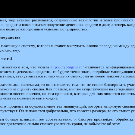
ает, мир активно развивается, современные технологии и вовсе проникают 
о, кредит и вовсе означал получение денежных средств в долг, а теперь к
вовсе пользуется огромным успехом, популярностью.
реимущества
 платежную систему, которая и станет выступать, словно посредник между сд
ую систему.
 знать?
 известно о том, что услуга
http://cryptogive.ru/
отличается конфиденциально
еречислить денежные средства, то будете точно знать, подобные манипуляции
тников, станут касаться только лишь их самих, они не имеют никакого влияния
латежными системами, то он отличается тем, что не станет блокировать участ
озможно не оценить сполна. Как правило, многие существующие на сегодняшни
ожности восстановления, по тем причинам, которые для них являются понят
е если вы пожелаете взять кредит.
ного процента за осуществление тех манипуляций, которые напрямую связан
тсутствует. Он назначается добровольно, что касается размера, то его станет у
чем больше комиссия, тем соответственно и быстрее произойдет обработка 
все достаточно сильно сможет увеличить сроки, не забывайте об этом.