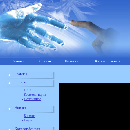
Главная
Статьи
Новости
Каталог файлов
Главная
Статьи
-
НЛО
-
Космос и наука
-
Непознаное
Новости
-
Космос
-
Наука
Каталог файлов