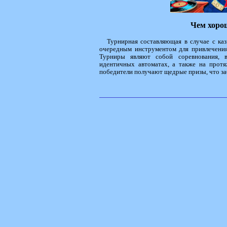
Чем хоро
Турнирная составляющая в случае с ка
очередным инструментом для привлечения
Турниры являют собой соревнования, 
идентичных автоматах, а также на протя
победители получают щедрые призы, что за