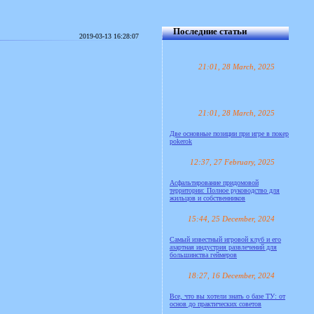
Последние статьи
2019-03-13 16:28:07
21:01, 28 March, 2025
21:01, 28 March, 2025
Две основные позиции при игре в покер
pokerok
12:37, 27 February, 2025
Асфальтирование придомовой
территории: Полное руководство для
жильцов и собственников
15:44, 25 December, 2024
Самый известный игровой клуб и его
азартная индустрия развлечений для
большинства геймеров
18:27, 16 December, 2024
Все, что вы хотели знать о базе ТУ: от
основ до практических советов