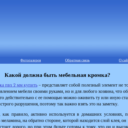
Фотогалерея
Обратная связь
О сай
Какой должна быть мебельная кромка?
ка пвх 2 мм купить
 – представляет собой полезный элемент не то
влением мебели своими руками, но и для любого хозяина, что обя
что действительно с ее помощью можно оживить ту или иную стар
строго разрушения, поэтому так важно взять это на заметку. 
 как правило, активно используется в домашних условиях, п
 меламина, на обратно стороне, которой находится слой клея, он и
стоит дорого, но при этом будьте готовы к тому, что он и высок