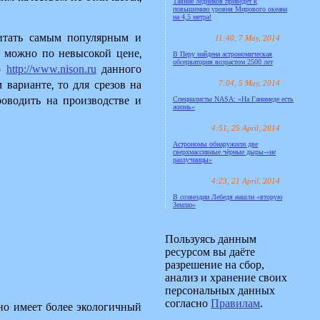
Таяние ледников приведёт к
повышению уровня Мирового океана
на 4,5 метра!
итать самым популярным и 
11:40, 7 May, 2014
 можно по невысокой цене, 
В Перу найдена астрономическая
обсерватория возрастом 2500 лет
ю 
http://www.nison.ru
 данного 
7:04, 5 May, 2014
варианте, то для срезов на 
оводить на производстве и 
Специалисты NASA: «На Ганимеде есть
жизнь»
4:51, 25 April, 2014
Астрономы обнаружили две
сверхмассивные чёрные дыры-«не
разлучницы»
4:23, 21 April, 2014
В созвездии Лебедя нашли «вторую
Землю»
Пользуясь данным
ресурсом вы даёте
разрешение на сбор,
анализ и хранение своих
персональных данных
согласно
Правилам
.
о имеет более экологичный 