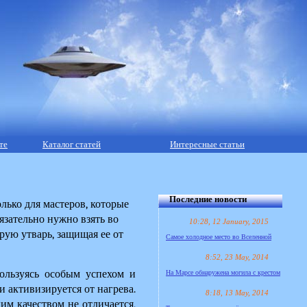
те
Каталог статей
Интересные статьи
Последние новости
лько для мастеров, которые 
зательно нужно взять во 
10:28, 12 January, 2015
ую утварь, защищая ее от 
Самое холодное место во Вселенной
8:52, 23 May, 2014
ользуясь особым успехом и 
На Марсе обнаружена могила с крестом
 активизируется от нагрева. 
8:18, 13 May, 2014
им качеством не отличается, 