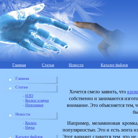
Главная
Статьи
Новости
Каталог файлов
Главная
Статьи
Хочется смело заявить, что 
кром
-
НЛО
собственно и занимаются изгото
-
Космос и наука
внимание. Это объясняется тем, 
-
Непознаное
бы
Новости
Например, меламиновая кромка,
-
Космос
-
Наука
популярностью. Это и есть лента из
Этот вариант славится тем, что не 
Каталог файлов