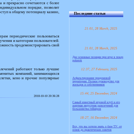
а и прекрасно сочетаются с более
ндивидуальном порядке, позволит
оступ к общему потенциалу казино,
Последние статьи
21:01, 28 March, 2025
ерам периодические пользоваться
чения и категории пользователей.
зможность продемонстрировать свой
21:01, 28 March, 2025
Две основные позиции при игре в покер
pokerok
звлечений работают только лучшие
12:37, 27 February, 2025
 именитых компаний, занимающихся
улетки, кено и прочие популярные
Асфальтирование придомовой
территории: Полное руководство для
жильцов и собственников
15:44, 25 December, 2024
2018-10-10 20:36:28
Самый известный игровой клуб и его
азартная индустрия развлечений для
большинства геймеров
18:27, 16 December, 2024
Все, что вы хотели знать о базе ТУ: от
основ до практических советов