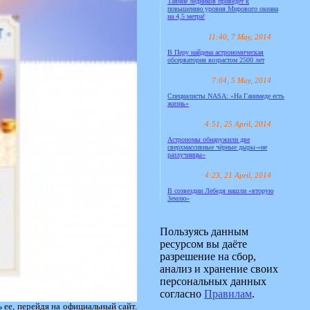
Таяние ледников приведёт к
повышению уровня Мирового океана
на 4,5 метра!
11:40, 7 May, 2014
В Перу найдена астрономическая
обсерватория возрастом 2500 лет
7:04, 5 May, 2014
Специалисты NASA: «На Ганимеде есть
жизнь»
4:51, 25 April, 2014
Астрономы обнаружили две
сверхмассивные чёрные дыры-«не
разлучницы»
4:23, 21 April, 2014
В созвездии Лебедя нашли «вторую
Землю»
Пользуясь данным
ресурсом вы даёте
разрешение на сбор,
анализ и хранение своих
персональных данных
согласно
Правилам
.
 ее, перейдя на официальный сайт.