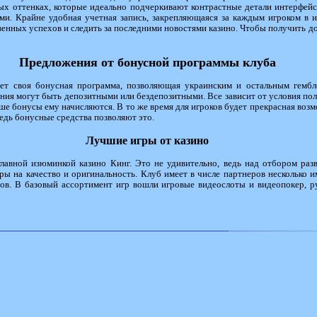
ых оттенках, которые идеально подчеркивают контрастные детали интерфейс
и. Крайне удобная учетная запись, закрепляющаяся за каждым игроком в и
твенных успехов и следить за последними новостями казино. Чтобы получить д
Предложения от бонусной программы клуба
ет своя бонусная программа, позволяющая украинским и остальным гембл
я могут быть депозитными или бездепозитными. Все зависит от условия полу
ыше бонусы ему начисляются. В то же время для игроков будет прекрасная во
ведь бонусные средства позволяют это.
Лучшие игры от казино
главной изюминкой казино Кинг. Это не удивительно, ведь над отбором ра
ры на качество и оригинальность. Клуб имеет в числе партнеров несколько
ов. В базовый ассортимент игр вошли игровые видеослоты и видеопокер, р