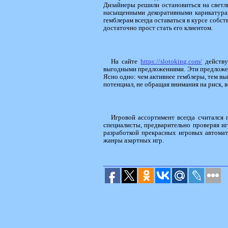
Дизайнеры решили остановиться на светл
насыщенными декоративными карикатурам
гемблерам всегда оставаться в курсе собс
достаточно прост стать его клиентом.
На сайте
https://slotoking.com/
действу
выгодными предложениями. Эти предложени
Ясно одно: чем активнее гемблеры, тем в
потенциал, не обращая внимания на риск, 
Игровой ассортимент всегда считался 
специалисты, предварительно проверяя иг
разработкой прекрасных игровых автомат
жанры азартных игр.