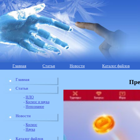
Главная
Статьи
Новости
Каталог файлов
Главная
Пре
Статьи
-
НЛО
-
Космос и наука
-
Непознаное
Новости
-
Космос
-
Наука
Каталог файлов