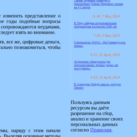
Таяние ледников приведёт к
повышению уровня Мирового океана
на 4,5 метра!
 изменить представление о
11:40, 7 May, 2014
гие годы подобные вопросы
В Перу найдена астрономическая
 сопровождаются неудачами,
обсерватория возрастом 2500 лет
следует взять во внимание.
7:04, 5 May, 2014
в, все же, цифровые деньги,
Специалисты NASA: «На Ганимеде есть
жизнь»
тально познакомиться, чтобы
4:51, 25 April, 2014
Астрономы обнаружили две
сверхмассивные чёрные дыры-«не
разлучницы»
4:23, 21 April, 2014
В созвездии Лебедя нашли «вторую
Землю»
Пользуясь данным
ресурсом вы даёте
разрешение на сбор,
анализ и хранение своих
персональных данных
согласно
Правилам
.
емы, наряду с этим начали
ь. Выделяя основные методы