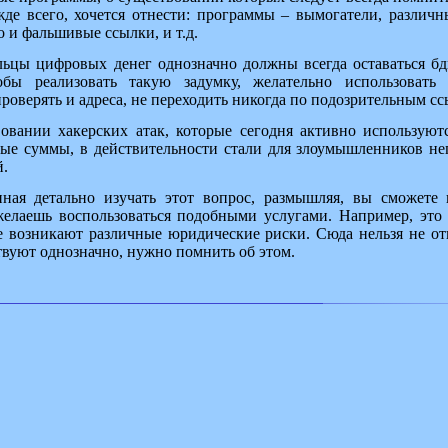
жде всего, хочется отнести: программы – вымогатели, различн
 и фальшивые ссылки, и т.д.
ельцы цифровых денег однозначно должны всегда оставаться бд
обы реализовать такую задумку, желательно использоват
роверять и адреса, не переходить никогда по подозрительным сс
вовании хакерских атак, которые сегодня активно используют
ные суммы, в действительности стали для злоумышленников не
й.
ная детально изучать этот вопрос, размышляя, вы сможете 
 желаешь воспользоваться подобными услугами. Например, это 
ще возникают различные юридические риски. Сюда нельзя не от
твуют однозначно, нужно помнить об этом.