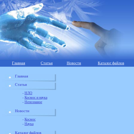
Главная
Статьи
Новости
Каталог файлов
Главная
Статьи
-
НЛО
-
Космос и наука
-
Непознаное
Новости
-
Космос
-
Наука
Каталог файлов