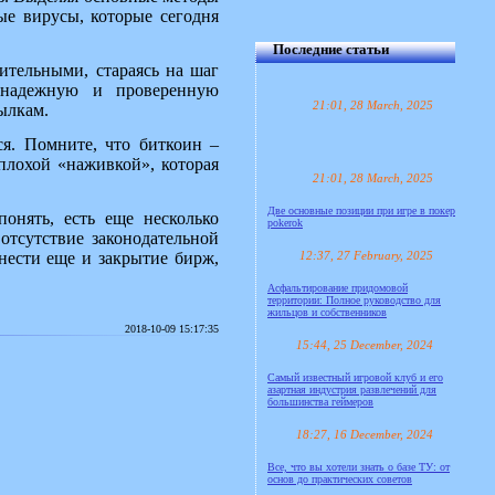
ые вирусы, которые сегодня
Последние статьи
ительными, стараясь на шаг
ь надежную и проверенную
21:01, 28 March, 2025
ылкам.
ся. Помните, что биткоин –
плохой «наживкой», которая
21:01, 28 March, 2025
Две основные позиции при игре в покер
понять, есть еще несколько
pokerok
отсутствие законодательной
нести еще и закрытие бирж,
12:37, 27 February, 2025
Асфальтирование придомовой
территории: Полное руководство для
жильцов и собственников
2018-10-09 15:17:35
15:44, 25 December, 2024
Самый известный игровой клуб и его
азартная индустрия развлечений для
большинства геймеров
18:27, 16 December, 2024
Все, что вы хотели знать о базе ТУ: от
основ до практических советов