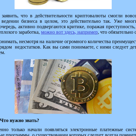
заявить, что в действительности криптовалюты смогли вовсе
 ведении бизнеса в целом, это действительно так. Уже мно
чередь, активно подвергаются критике, поражая преступность,
еплохого заработка,
можно вот здесь, например
, что обязательно 
понимать, несмотря на наличие огромного количества преимущест
 рядом
недостатков. Как вы сами понимаете, с ними следует де
ем.
Что нужно знать?
венно только начали появляться электронные платежные сист
ые программы, о существовании которых следует всегда помнит