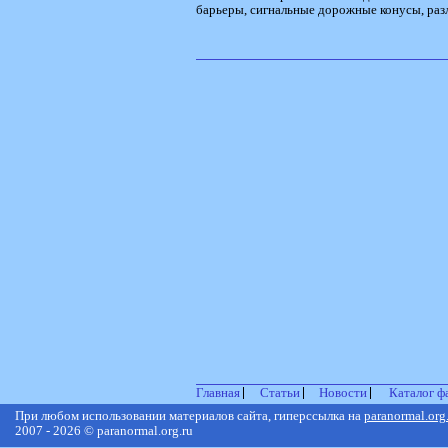
барьеры, сигнальные дорожные конусы, раз
Главная
Статьи
Новости
Каталог ф
При любом использовании материалов сайта, гиперссылка на
paranormal.org
2007 - 2026 © paranormal.org.ru