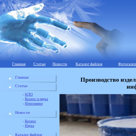
Главная
Статьи
Новости
Каталог файлов
Фотогалер
Главная
Производство издел
ин
Статьи
-
НЛО
-
Космос и наука
-
Непознаное
Новости
-
Космос
-
Наука
Каталог файлов