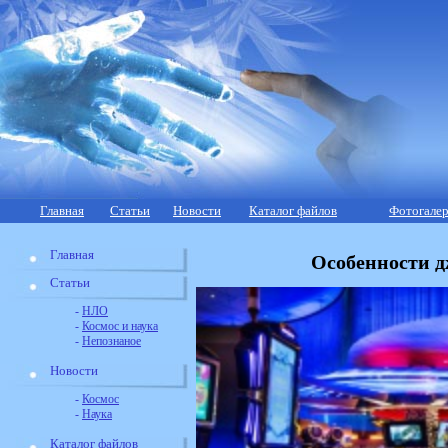
Главная
Статьи
Новости
Каталог файлов
Фотогалер
Главная
Особенности д
Статьи
-
НЛО
-
Космос и наука
-
Непознаное
Новости
-
Космос
-
Наука
Каталог файлов