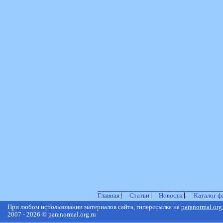
Главная
Статьи
Новости
Каталог ф
При любом использовании материалов сайта, гиперссылка на
paranormal.org
2007 - 2026 © paranormal.org.ru