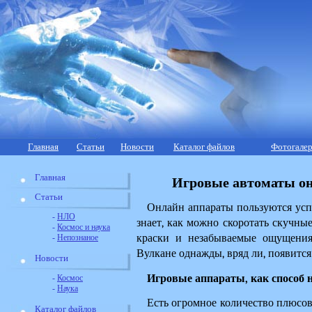
Главная
Статьи
Новости
Каталог файлов
Фотогалер
Главная
Игровые автоматы он
Статьи
Онлайн аппараты пользуются успе
-
НЛО
знает, как можно скоротать скучные 
-
Космос и наука
краски и незабываемые ощущения
-
Непознаное
Вулкане однажды, вряд ли, появится
Новости
Игровые аппараты, как способ 
-
Космос
-
Наука
Есть огромное количество плюсов
Каталог файлов