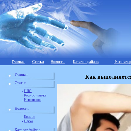
Главная
Статьи
Новости
Каталог файлов
Фотогалер
Главная
Как выполняетс
Статьи
-
НЛО
-
Космос и наука
-
Непознаное
Новости
-
Космос
-
Наука
Каталог файлов