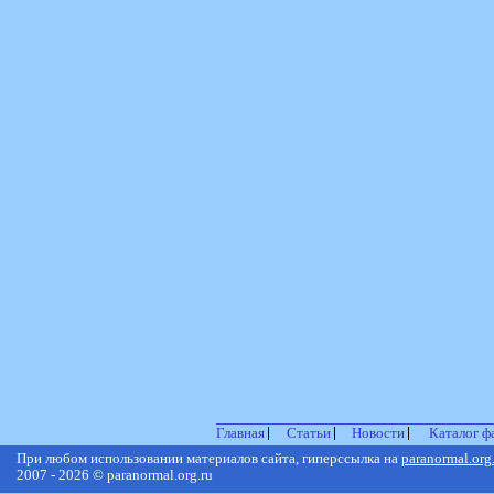
Главная
Статьи
Новости
Каталог ф
При любом использовании материалов сайта, гиперссылка на
paranormal.org
2007 - 2026 © paranormal.org.ru