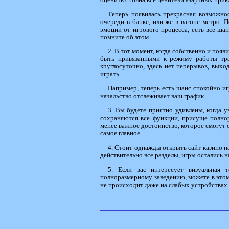
Теперь появилась прекрасная возможнос
очереди в банке, или же в вагоне метро. 
эмоции от игрового процесса, есть все шан
помните об этом.
2. В тот момент, когда собственно и поя
быть привязанными к режиму работы тр
круглосуточно, здесь нет перерывов, выхо
играть.
Например, теперь есть шанс спокойно иг
начальство отслеживает ваш график.
3. Вы будете приятно удивлены, когда у
сохраняются все функции, присуще полнор
менее важное достоинство, которое смогут о
самое главное.
4. Стоит однажды открыть сайт казино н
действительно все разделы, игры остались н
5. Если вас интересует визуальная 
полноразмерному заведению, можете в этом 
не происходит даже на слабых устройствах.