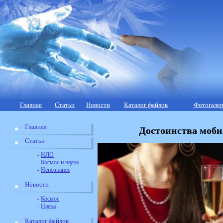
Главная
Статьи
Новости
Каталог файлов
Фотогалер
Главная
Достоинства моби
Статьи
-
НЛО
-
Космос и наука
-
Непознаное
Новости
-
Космос
-
Наука
Каталог файлов