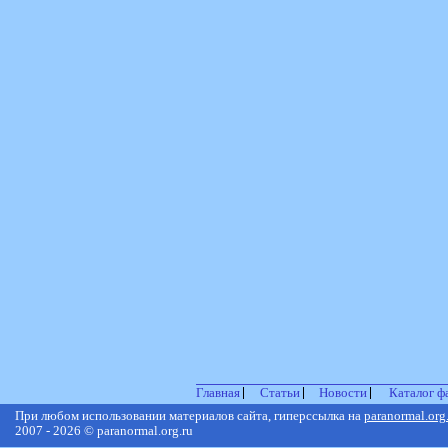
Главная
Статьи
Новости
Каталог ф
При любом использовании материалов сайта, гиперссылка на
paranormal.org
2007 - 2026 © paranormal.org.ru