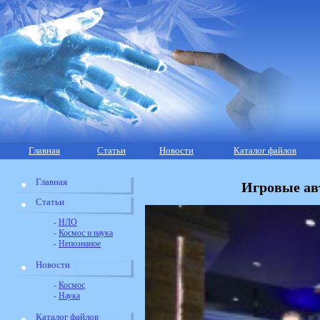
Главная
Статьи
Новости
Каталог файлов
Главная
Игровые ав
Статьи
-
НЛО
-
Космос и наука
-
Непознаное
Новости
-
Космос
-
Наука
Каталог файлов