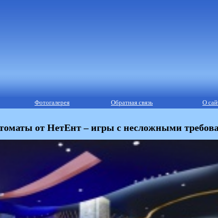
Фотогалерея
Обратная связь
О сай
томаты от НетЕнт – игры с несложными требов