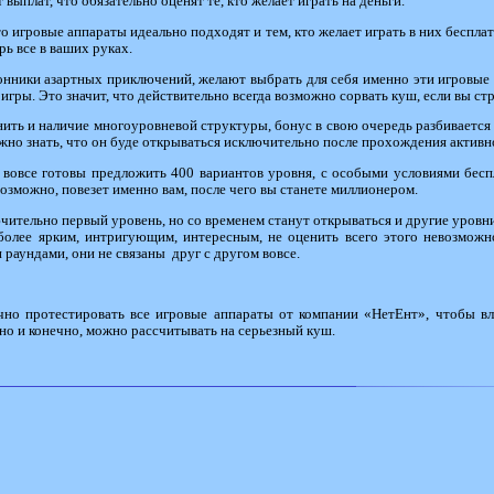
ыплат, что обязательно оценят те, кто желает играть на деньги.
то игровые аппараты идеально подходят и тем, кто желает играть в них бесплат
ь все в ваших руках.
онники азартных приключений, желают выбрать для себя именно эти игровые 
гры. Это значит, что действительно всегда возможно сорвать куш, если вы стр
нить и наличие многоуровневой структуры, бонус в свою очередь разбивается н
жно знать, что он буде открываться исключительно после прохождения активно
 вовсе готовы предложить 400 вариантов уровня, с особыми условиями бесп
 возможно, повезет именно вам, после чего вы станете миллионером.
чительно первый уровень, но со временем станут открываться и другие уровни
 более ярким, интригующим, интересным, не оценить всего этого невозможн
раундами, они не связаны друг с другом вовсе.
ично протестировать все игровые аппараты от компании «НетЕнт», чтобы в
 но и конечно, можно рассчитывать на серьезный куш.