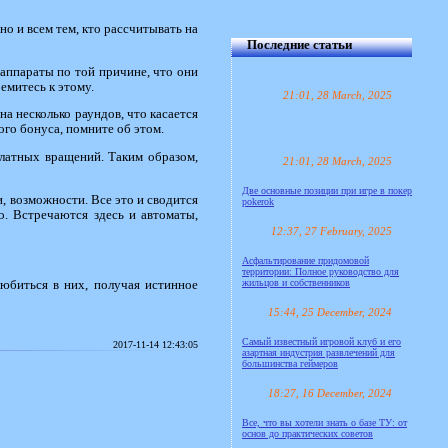
но и всем тем, кто рассчитывать на
Последние статьи
аппараты по той причине, что они
емитесь к этому.
21:01, 28 March, 2025
а несколько раундов, что касается
го бонуса, помните об этом.
латных вращений. Таким образом,
21:01, 28 March, 2025
Две основные позиции при игре в покер
, возможности. Все это и сводится
pokerok
о. Встречаются здесь и автоматы,
12:37, 27 February, 2025
Асфальтирование придомовой
территории: Полное руководство для
жильцов и собственников
любиться в них, получая истинное
15:44, 25 December, 2024
Самый известный игровой клуб и его
2017-11-14 12:43:05
азартная индустрия развлечений для
большинства геймеров
18:27, 16 December, 2024
Все, что вы хотели знать о базе ТУ: от
основ до практических советов