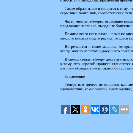
относится и выгодный, приличный процент в
Таким образом, все и сводится к тому, ч
серьезные выигрыши, соответственно тепер
Часто многие геймеры, настоящие покл
предлагают неплохие, выгодные бонусные и
Помимо всего сказанного, нельзя не оце
каждого последующего раунда, то здесь ва
Встречаются и такие машины, которые
всегда можно испытать удачу, и кто знает,
В самом начале геймеру доступен исклю
к тому, что игровой процесс становится
которые обладают несколькими бонусными 
Заключение
Теперь вам ничего не остается, как л
удовольствие, яркие эмоции, наслаждение,