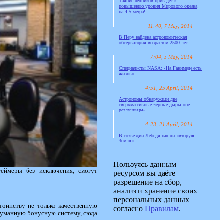
Таяние ледников приведёт к
повышению уровня Мирового океана
на 4,5 метра!
11:40, 7 May, 2014
В Перу найдена астрономическая
обсерватория возрастом 2500 лет
7:04, 5 May, 2014
Специалисты NASA: «На Ганимеде есть
жизнь»
4:51, 25 April, 2014
Астрономы обнаружили две
сверхмассивные чёрные дыры-«не
разлучницы»
4:23, 21 April, 2014
В созвездии Лебедя нашли «вторую
Землю»
Пользуясь данным
геймеры без исключения, смогут
ресурсом вы даёте
разрешение на сбор,
анализ и хранение своих
персональных данных
тоинству не только качественную
согласно
Правилам
.
одуманную бонусную систему, сюда