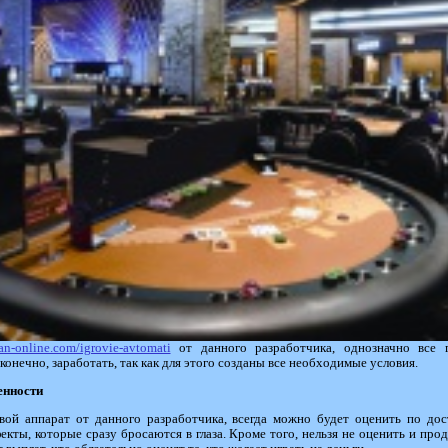
an-online.com/igrovie-avtomati
от данного разработчика, однозначно все 
конечно, заработать, так как для этого созданы все необходимые условия.
енности
ой аппарат от данного разработчика, всегда можно будет оценить по дос
екты, которые сразу бросаются в глаза. Кроме того, нельзя не оценить и пр