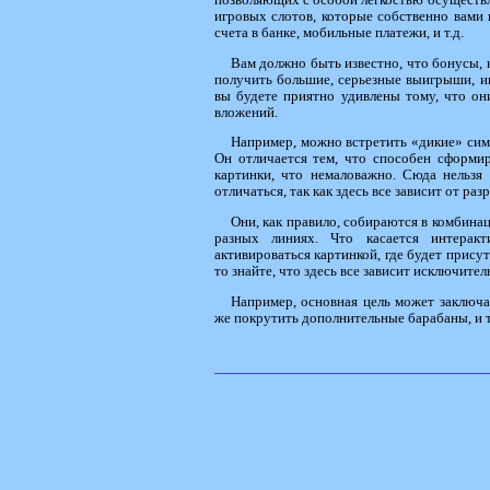
игровых слотов, которые собственно вами 
счета в банке, мобильные платежи, и т.д.
Вам должно быть известно, что бонусы, к
получить большие, серьезные выигрыши, иг
вы будете приятно удивлены тому, что он
вложений.
Например, можно встретить «дикие» симв
Он отличается тем, что способен сформ
картинки, что немаловажно. Сюда нельзя 
отличаться, так как здесь все зависит от раз
Они, как правило, собираются в комбинац
разных линиях. Что касается интерак
активироваться картинкой, где будет присут
то знайте, что здесь все зависит исключите
Например, основная цель может заключа
же покрутить дополнительные барабаны, и т