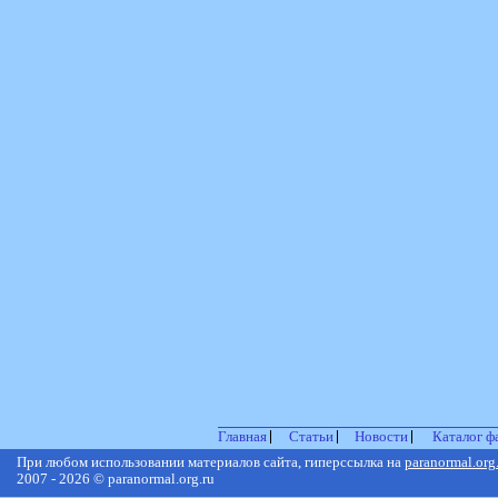
Главная
Статьи
Новости
Каталог ф
При любом использовании материалов сайта, гиперссылка на
paranormal.org
2007 - 2026 © paranormal.org.ru