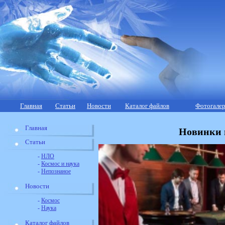
Главная
Статьи
Новости
Каталог файлов
Фотогалер
Главная
Новинки 
Статьи
-
НЛО
-
Космос и наука
-
Непознаное
Новости
-
Космос
-
Наука
Каталог файлов