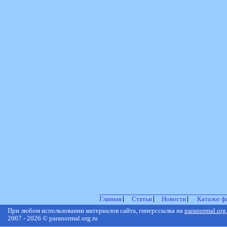
Главная
Статьи
Новости
Каталог ф
При любом использовании материалов сайта, гиперссылка на
paranormal.org
2007 - 2026 © paranormal.org.ru