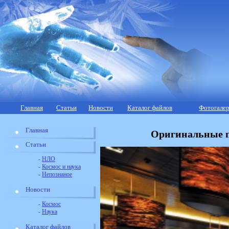
Главная
Статьи
Новости
Каталог файлов
Фотогалер
Главная
Оригинальные п
Статьи
-
НЛО
-
Космос и наука
-
Непознаное
Новости
-
Космос
-
Наука
Каталог файлов