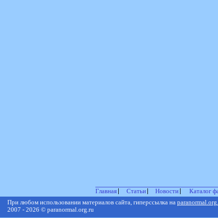
Главная
Статьи
Новости
Каталог ф
При любом использовании материалов сайта, гиперссылка на
paranormal.org
2007 - 2026 © paranormal.org.ru