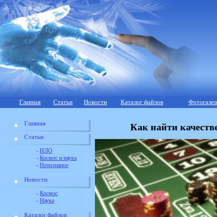
Главная
Статьи
Новости
Каталог файлов
Фотогалер
Главная
Как найти качеств
Статьи
-
НЛО
-
Космос и наука
-
Непознаное
Новости
-
Космос
-
Наука
Каталог файлов