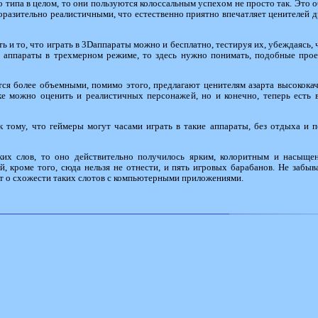
 типа в целом, то они пользуются колоссальным успехом не просто так. Это о
разительно реалистичными, что естественно приятно впечатляет ценителей дра
ь и то, что играть в 3Dаппараты можно и бесплатно, тестируя их, убеждаясь,
 аппараты в трехмерном режиме, то здесь нужно понимать, подобные про
тся более объемными, помимо этого, предлагают ценителям азарта высококач
дке можно оценить и реалистичных персонажей, но и конечно, теперь есть
к тому, что геймеры могут часами играть в такие аппараты, без отдыха и п
аких слов, то оно действительно получилось ярким, колоритным и насыщ
, кроме того, сюда нельзя не отнести, и пять игровых барабанов. Не забыва
ет о схожести таких слотов с компьютерными приложениями.