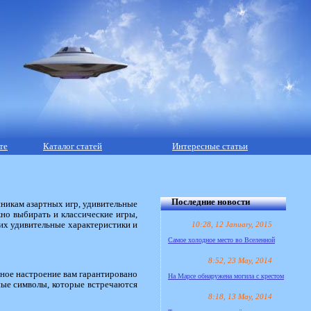
те
Каталог статей
Интересные статьи
Последние новости
нникам азартных игр, удивительные
жно выбирать и классические игры,
10:28, 12 January, 2015
 их удивительные характеристики и
Самое холодное место во Вселенной
8:52, 23 May, 2014
сное настроение вам гарантировано
На Марсе обнаружена могила с крестом
ные символы, которые встречаются
8:18, 13 May, 2014