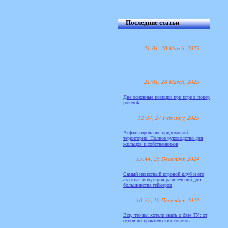
Последние статьи
21:01, 28 March, 2025
21:01, 28 March, 2025
Две основные позиции при игре в покер
pokerok
12:37, 27 February, 2025
Асфальтирование придомовой
территории: Полное руководство для
жильцов и собственников
15:44, 25 December, 2024
Самый известный игровой клуб и его
азартная индустрия развлечений для
большинства геймеров
18:27, 16 December, 2024
Все, что вы хотели знать о базе ТУ: от
основ до практических советов