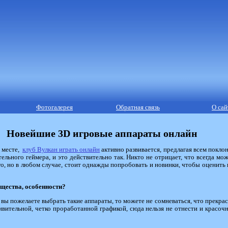
Фотогалерея
Обратная связь
О сай
Новейшие 3D игровые аппараты онлайн
а месте,
клуб Вулкан играть онлайн
активно развивается, предлагая всем покло
ельного геймера, и это действительно так. Никто не отрицает, что всегда мо
го, но в любом случае, стоит однажды попробовать и новинки, чтобы оценить
щества, особенности?
, вы пожелаете выбрать такие аппараты, то можете не сомневаться, что прекра
ивительной, четко проработанной графикой, сюда нельзя не отнести и красоч