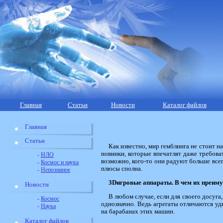
Главная
Статьи
Новости
Каталог файлов
Главная
Статьи
Как известно, мир гемблинга не стоит н
новинки, которые впечатлят даже требоват
-
НЛО
возможно, кого-то они радуют больше все
-
Космос и наука
плюсы сполна.
-
Непознаное
3
D
игровые аппараты. В чем их преиму
Новости
В любом случае, если для своего досуга
-
Космос
однозначно. Ведь агрегаты отличаются уд
-
Наука
на барабанах этих машин.
Каталог файлов