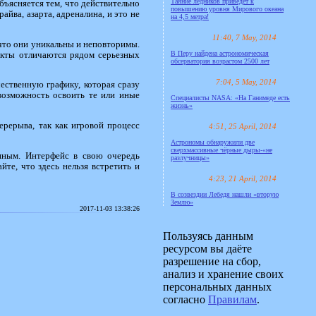
Таяние ледников приведёт к
бъясняется тем, что действительно
повышению уровня Мирового океана
йва, азарта, адреналина, и это не
на 4,5 метра!
11:40, 7 May, 2014
 что они уникальны и неповторимы.
В Перу найдена астрономическая
екты отличаются рядом серьезных
обсерватория возрастом 2500 лет
7:04, 5 May, 2014
ественную графику, которая сразу
 возможность освоить те или иные
Специалисты NASA: «На Ганимеде есть
жизнь»
ерерыва, так как игровой процесс
4:51, 25 April, 2014
Астрономы обнаружили две
сверхмассивные чёрные дыры-«не
енным. Интерфейс в свою очередь
разлучницы»
йте, что здесь нельзя встретить и
4:23, 21 April, 2014
В созвездии Лебедя нашли «вторую
Землю»
2017-11-03 13:38:26
Пользуясь данным
ресурсом вы даёте
разрешение на сбор,
анализ и хранение своих
персональных данных
согласно
Правилам
.