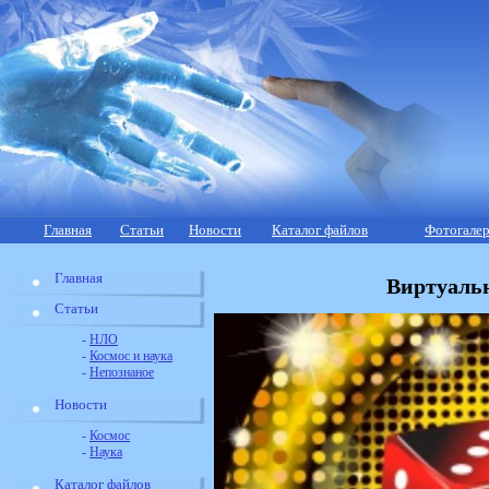
Главная
Статьи
Новости
Каталог файлов
Фотогалер
Главная
Виртуаль
Статьи
-
НЛО
-
Космос и наука
-
Непознаное
Новости
-
Космос
-
Наука
Каталог файлов