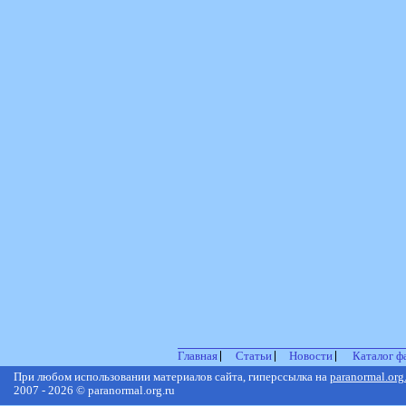
Главная
Статьи
Новости
Каталог ф
При любом использовании материалов сайта, гиперссылка на
paranormal.org
2007 - 2026 © paranormal.org.ru