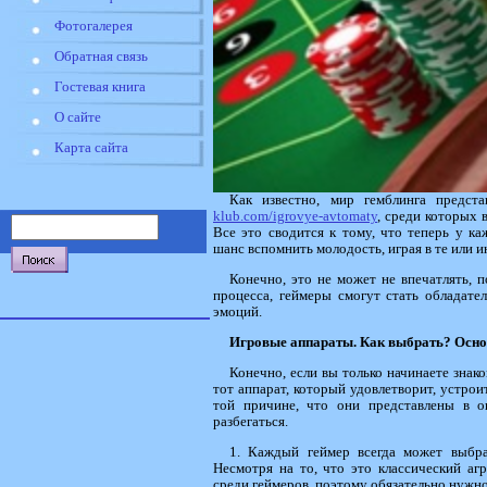
Фотогалерея
Обратная связь
Гостевая книга
О сайте
Карта сайта
Как известно, мир гемблинга предст
klub.com/igrovye-avtomaty
, среди которых 
Все это сводится к тому, что теперь у к
шанс вспомнить молодость, играя в те или и
Конечно, это не может не впечатлять, 
процесса, геймеры смогут стать обладат
эмоций.
Игровые аппараты. Как выбрать? Осн
Конечно, если вы только начинаете знак
тот аппарат, который удовлетворит, устрои
той причине, что они представлены в ог
разбегаться.
1. Каждый геймер всегда может выбрат
Несмотря на то, что это классический аг
среди геймеров, поэтому обязательно нужно 