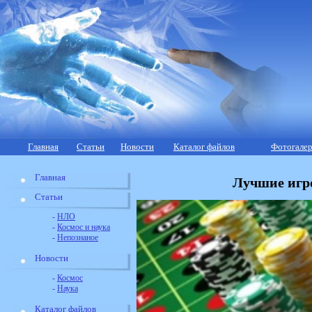
Главная
Статьи
Новости
Каталог файлов
Фотогалер
Главная
Лучшие игр
Статьи
-
НЛО
-
Космос и наука
-
Непознаное
Новости
-
Космос
-
Наука
Каталог файлов