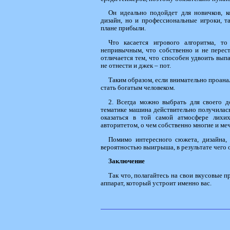
Он идеально подойдет для новичков, к
дизайн, но и профессиональные игроки, т
плане прибыли.
Что касается игрового алгоритма, т
непривычным, что собственно и не перест
отличается тем, что способен удвоить вы
не отнести и джек – пот.
Таким образом, если внимательно проанал
стать богатым человеком.
2. Всегда можно выбрать для своего до
тематике машина действительно получилась
оказаться в той самой атмосфере лихи
авторитетом, о чем собственно многие и ме
Помимо интересного сюжета, дизайна, 
вероятностью выигрыша, в результате чего 
Заключение
Так что, полагайтесь на свои вкусовые 
аппарат, который устроит именно вас.