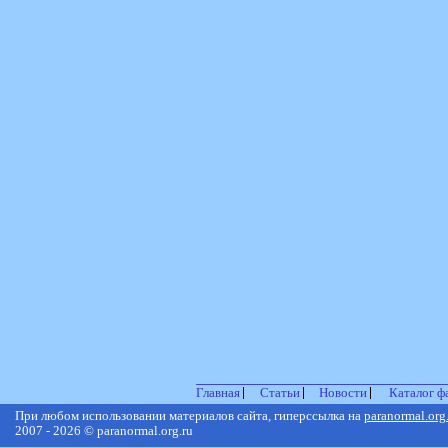
Главная
Статьи
Новости
Каталог ф
При любом использовании материалов сайта, гиперссылка на
paranormal.org
2007 - 2026 © paranormal.org.ru