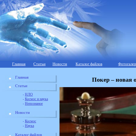
Главная
Статьи
Новости
Каталог файлов
Фотогалер
Главная
Покер – новая
Статьи
-
НЛО
-
Космос и наука
-
Непознаное
Новости
-
Космос
-
Наука
Каталог файлов