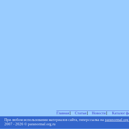
Главная
Статьи
Новости
Каталог ф
При любом использовании материалов сайта, гиперссылка на
paranormal.org
2007 - 2026 © paranormal.org.ru