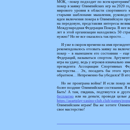
МОК, - покер подходит по всем критериям
покер в заявку Олимпийских игр на 2020 го
мирового уровня в области спортивного м
старыми шаблонами мышления, руководст
идеи включения покера в Олимпийскую про
на передовую, представляя интересы вели
Международная Федерация Покера. В нее вош
лет в этой организации находились 50 стр
нужно? Но не все оказалось так просто…
И уже в скором времени на имя президен
рекомендовалось отозвать заявку на вклю
покер – в нынешнем его состоянии – еще
Федераций, называться спортом. Аргумент
игра на удачу, ведь у игроков изначально 
президента Ассоциации Спортивных Фед
мастерства… Эх, посадить бы этого пре
обратном… Непременно бы убедился! В итоге
Но не проиграна война! И если покер не
более поздние Олимпийские состязания. Я 
Быть! А там, глядишь, подтянутся и дру
бесплатно
или на деньги; проводя целые д
https://azartplay-casino-club.club/games/popu
Олимпийским играм! Вы же хотите Олимпий
свое мастерство!