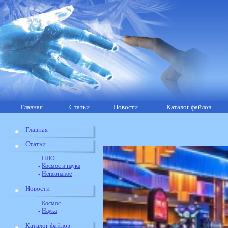
Главная
Статьи
Новости
Каталог файлов
Главная
Статьи
-
НЛО
-
Космос и наука
-
Непознаное
Новости
-
Космос
-
Наука
Каталог файлов