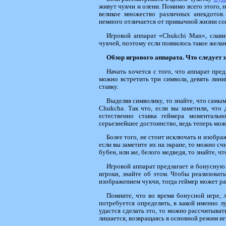
живут чукчи и олени. Помимо всего этого, 
великое множество различных анекдотов.
немного отличается от привычной жизни со
Игровой аппарат «Chukchi Man», славит
чукчей, поэтому если появилось такое желан
Обзор игрового аппарата. Что следует 
Начать хочется с того, что аппарат пре
можно встретить три символа, девять лин
ставку.
Выделяя символику, то знайте, что самы
Chukcha. Так что, если вы заметили, что 
естественно ставка геймера моментальн
серьезнейшее достоинство, ведь теперь мож
Более того, не стоит исключать и изобра
если вы заметите их на экране, то можно счи
бубен, или же, белого медведя, то знайте, 
Игровой аппарат предлагает и бонусную 
игроки, знайте об этом. Чтобы реализоват
изображением чукчи, тогда геймер может ра
Помните, что во время бонусной игре, 
потребуется определить, в какой именно л
удастся сделать это, то можно рассчитыват
лишается, возвращаясь в основной режим иг