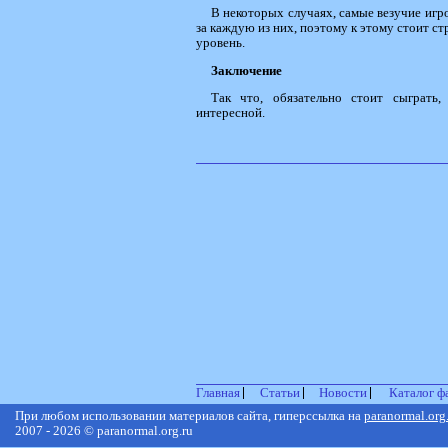
В некоторых случаях, самые везучие игр
за каждую из них, поэтому к этому стоит ст
уровень.
Заключение
Так что, обязательно стоит сыграть
интересной.
Главная
Статьи
Новости
Каталог ф
При любом использовании материалов сайта, гиперссылка на
paranormal.org
2007 - 2026 © paranormal.org.ru