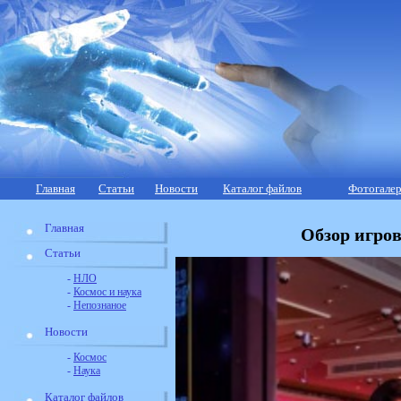
Главная
Статьи
Новости
Каталог файлов
Фотогалер
Главная
Обзор игров
Статьи
-
НЛО
-
Космос и наука
-
Непознаное
Новости
-
Космос
-
Наука
Каталог файлов