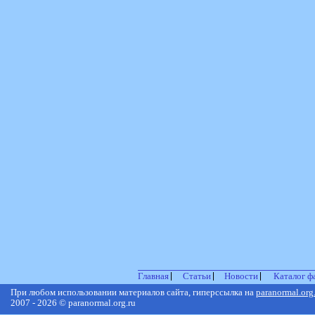
Главная
Статьи
Новости
Каталог ф
При любом использовании материалов сайта, гиперссылка на
paranormal.org
2007 - 2026 © paranormal.org.ru