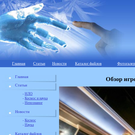
Главная
Статьи
Новости
Каталог файлов
Фотогалер
Главная
Обзор игро
Статьи
-
НЛО
-
Космос и наука
-
Непознаное
Новости
-
Космос
-
Наука
Каталог файлов