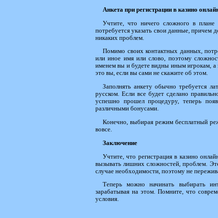
Анкета при регистрации в казино онлайн
Учтите, что ничего сложного в плане 
потребуется указать свои данные, причем д
никаких проблем.
Помимо своих контактных данных, потре
или иное имя или слово, поэтому сложнос
именем вы и будете видны иным игрокам, а з
это вы, если вы сами не скажите об этом.
Заполнять анкету обычно требуется ла
русском. Если все будет сделано правильн
успешно прошел процедуру, теперь появл
различными бонусами.
Конечно, выбирая режим бесплатный реж
вовсе.
Заключение
Учтите, что регистрация в казино онлай
вызывать лишних сложностей, проблем. Эт
случае необходимости, поэтому не пережив
Теперь можно начинать выбирать инт
зарабатывая на этом. Помните, что совре
условия.