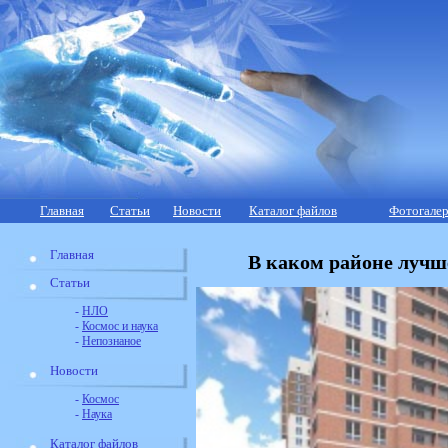
Главная
Статьи
Новости
Каталог файлов
Фотогалер
Главная
В каком районе лучш
Статьи
-
НЛО
-
Космос и наука
-
Непознаное
Новости
-
Космос
-
Наука
Каталог файлов