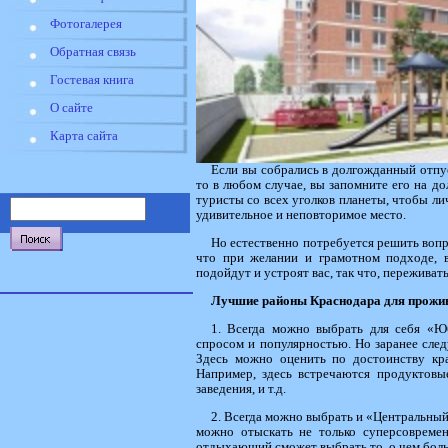
Фотогалерея
Обратная связь
Гостевая книга
О сайте
Карта сайта
Если вы собрались в долгожданный отпус
то в любом случае, вы запомните его на д
туристы со всех уголков планеты, чтобы ли
удивительное и неповторимое место.
Но естественно потребуется решить вопр
что при желании и грамотном подходе, в
подойдут и устроят вас, так что, переживать
Лучшие районы Краснодара для прожив
1. Всегда можно выбрать для себя «Ю
спросом и популярностью. Но заранее след
Здесь можно оценить по достоинству кра
Например, здесь встречаются продуктовы
заведения, и т.д.
2. Всегда можно выбрать и «Центральный
можно отыскать не только суперсовремен
отдыхающий сможет выбрать то, о чем больш