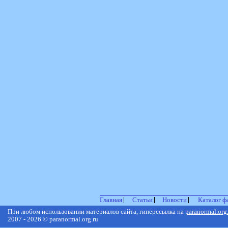
Главная
Статьи
Новости
Каталог ф
При любом использовании материалов сайта, гиперссылка на
paranormal.org
2007 - 2026 © paranormal.org.ru