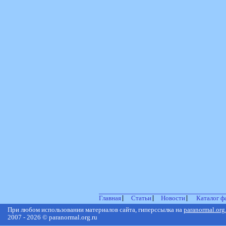
Главная
Статьи
Новости
Каталог ф
При любом использовании материалов сайта, гиперссылка на
paranormal.org
2007 - 2026 © paranormal.org.ru