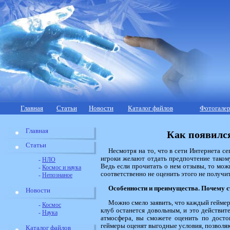
Главная
Статьи
Новости
Каталог файлов
Фотогалер
Главная
Как появилс
Статьи
Несмотря на то, что в сети Интернета с
игроки желают отдать предпочтение такому
-
НЛО
Ведь если прочитать о нем отзывы, то мож
-
Космос и наука
соответственно не оценить этого не получит
-
Непознаное
Особенности и преимущества. Почему 
Новости
Можно смело заявить, что каждый гейме
-
Космос
клуб останется довольным, и это действит
-
Наука
атмосфера, вы сможете оценить по досто
геймеры оценят выгодные условия, позволя
Каталог файлов