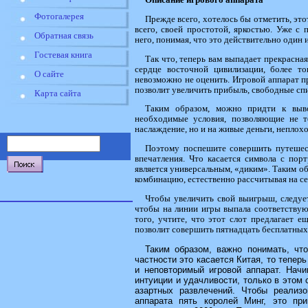
Фотогалерея
Прежде всего, хотелось бы отметить, это
всего, своей простотой, яркостью. Уже с
Обратная связь
него, понимая, что это действительно один 
Гостевая книга
Так что, теперь вам выпадает прекрасна
сердце восточной цивилизации, более т
О сайте
невозможно не оценить. Игровой аппарат пре
позволит увеличить прибыль, свободные спи
Карта сайта
Таким образом, можно придти к выво
необходимые условия, позволяющие не то
наслаждение, но и на живые деньги, неплохо
Поэтому поспешите совершить путешест
впечатления. Что касается символа с пор
является универсальным, «диким». Таким об
комбинацию, естественно рассчитывая на с
Чтобы увеличить свой выигрыш, следует
чтобы на линии игры выпала соответствую
того, учтите, что этот слот предлагает 
позволит совершить пятнадцать бесплатных
Таким образом, важно понимать, что
частности это касается Китая, то теперь
и неповторимый игровой аппарат. Начи
интуиции и удачливости, только в этом
азартных развлечений. Чтобы реализ
аппарата пять королей Минг, это пр