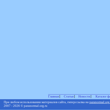
Главная
Статьи
Новости
Каталог ф
При любом использовании материалов сайта, гиперссылка на
paranormal.org
2007 - 2026 © paranormal.org.ru