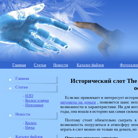
Главная
Статьи
Новости
Каталог файлов
Фотогалер
Главная
Исторический слот The
о
Статьи
-
НЛО
Если вас привлекает и интересует истори
-
Космос и наука
автоматы на деньги
, появляется шанс неп
-
Непознаное
возможности и характеристики. Ни для ког
годы, она вошла в историю как самая сильна
Новости
Поэтому стоит обязательно сыграть в 
-
Космос
возможность погрузиться в атмосферу не
-
Наука
играть в слот можно не только на деньги, но
Каталог файлов
Описание игрового аппарата