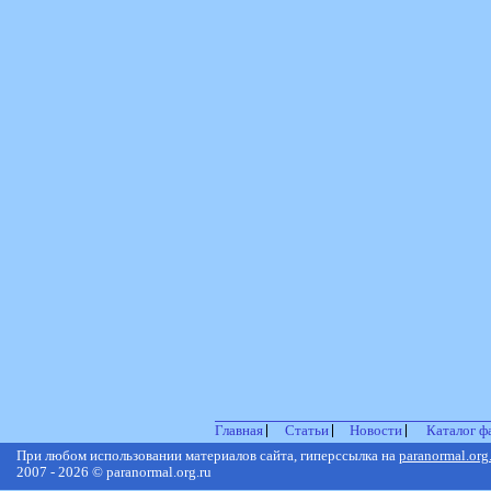
Главная
Статьи
Новости
Каталог ф
При любом использовании материалов сайта, гиперссылка на
paranormal.org
2007 - 2026 © paranormal.org.ru