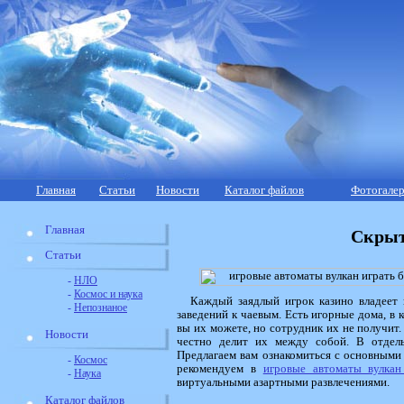
Главная
Статьи
Новости
Каталог файлов
Фотогалер
Главная
Скрыт
Статьи
-
НЛО
-
Космос и наука
Каждый заядлый игрок казино владеет
-
Непознаное
заведений к чаевым. Есть игорные дома, в 
вы их можете, но сотрудник их не получит.
Новости
честно делит их между собой. В отдел
Предлагаем вам ознакомиться с основными
-
Космос
рекомендуем в
игровые автоматы вулкан
-
Наука
виртуальными азартными развлечениями.
Каталог файлов