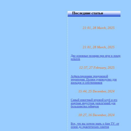
Последние статьи
21:01, 28 March, 2025
21:01, 28 March, 2025
Две основные позиции при игре в покер
pokerok
12:37, 27 February, 2025
Асфальтирование придомовой
территории: Полное руководство для
жильцов и собственников
15:44, 25 December, 2024
Самый известный игровой клуб и его
азартная индустрия развлечений для
большинства геймеров
18:27, 16 December, 2024
Все, что вы хотели знать о базе ТУ: от
основ до практических советов