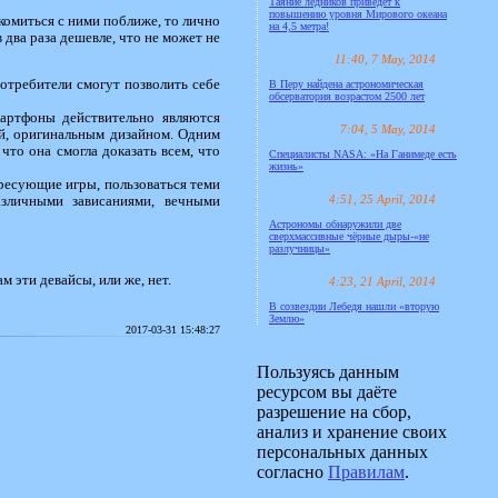
Таяние ледников приведёт к
повышению уровня Мирового океана
комиться с ними поближе, то лично
на 4,5 метра!
 два раза дешевле, что не может не
11:40, 7 May, 2014
потребители смогут позволить себе
В Перу найдена астрономическая
обсерватория возрастом 2500 лет
мартфоны действительно являются
7:04, 5 May, 2014
ой, оригинальным дизайном. Одним
что она смогла доказать всем, что
Специалисты NASA: «На Ганимеде есть
жизнь»
ресующие игры, пользоваться теми
4:51, 25 April, 2014
азличными зависаниями, вечными
Астрономы обнаружили две
сверхмассивные чёрные дыры-«не
разлучницы»
 эти девайсы, или же, нет.
4:23, 21 April, 2014
В созвездии Лебедя нашли «вторую
Землю»
2017-03-31 15:48:27
Пользуясь данным
ресурсом вы даёте
разрешение на сбор,
анализ и хранение своих
персональных данных
согласно
Правилам
.