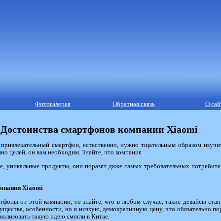
Фотогалерея
Обратная связь
О сай
Достоинства смартфонов компании Xiaomi
привлекательный смартфон, естественно, нужно тщательным образом изучит
нно целей, он вам необходим. Знайте, что компания
, уникальные продукты, они поразят даже самых требовательных потребителе
омпании
Xiaomi
фоны от этой компании, то знайте, что в любом случае, такие девайсы стан
ущества, особенности, но и низкую, демократичную цену, что обязательно по
иализовать такую идею смогли в Китае.