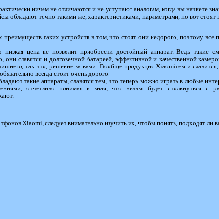
рактически ничем не отличаются и не уступают аналогам, когда вы начнете зна
йсы обладают точно такими же, характеристиками, параметрами, но вот стоят в
х преимуществ таких устройств в том, что стоят они недорого, поэтому все 
о низкая цена не позволит приобрести достойный аппарат. Ведь такие с
, они славятся и долговечной батареей, эффективной и качественной камер
 лишнего, так что, решение за вами. Вообще продукция Xiaomiтем и славится, 
бязательно всегда стоит очень дорого.
адают такие аппараты, славятся тем, что теперь можно играть в любые инте
ниями, отчетливо понимая и зная, что нельзя будет столкнуться с р
жают.
фонов Xiaomi, следует внимательно изучить их, чтобы понять, подходят ли вам