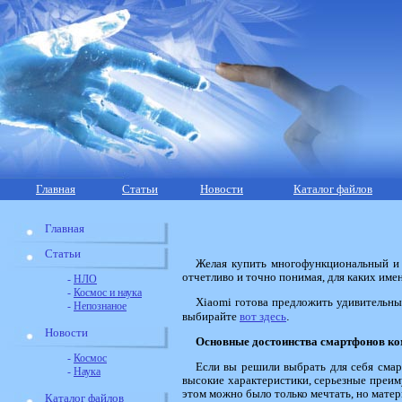
Главная
Статьи
Новости
Каталог файлов
Главная
Статьи
Желая купить многофункциональный и 
отчетливо и точно понимая, для каких име
-
НЛО
-
Космос и наука
Xiaomi готова предложить удивительные
-
Непознаное
вот здесь
.
выбирайте
Новости
Основные достоинства смартфонов к
-
Космос
Если вы решили выбрать для себя смарт
-
Наука
высокие характеристики, серьезные преим
этом можно было только мечтать, но матер
Каталог файлов