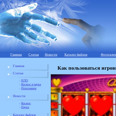
Главная
Статьи
Новости
Каталог файлов
Фотогалер
Главная
Как пользоваться игро
Статьи
-
НЛО
-
Космос и наука
-
Непознаное
Новости
-
Космос
-
Наука
Каталог файлов