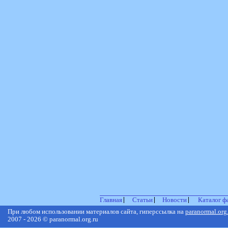
Главная
Статьи
Новости
Каталог ф
При любом использовании материалов сайта, гиперссылка на
paranormal.org
2007 - 2026 © paranormal.org.ru