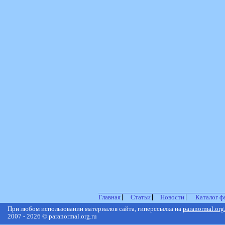
Главная
Статьи
Новости
Каталог ф
При любом использовании материалов сайта, гиперссылка на
paranormal.org
2007 - 2026 © paranormal.org.ru