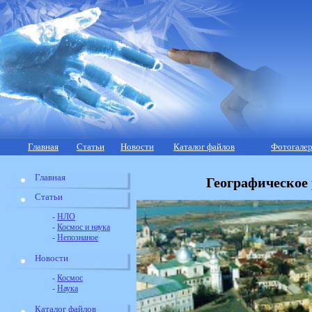
Главная
Статьи
Новости
Каталог файлов
Фотогалер
Главная
Географическое
Статьи
-
НЛО
-
Космос и наука
-
Непознаное
Новости
-
Космос
-
Наука
Каталог файлов