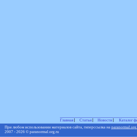
Главная
Статьи
Новости
Каталог ф
При любом использовании материалов сайта, гиперссылка на
paranormal.org
2007 - 2026 © paranormal.org.ru