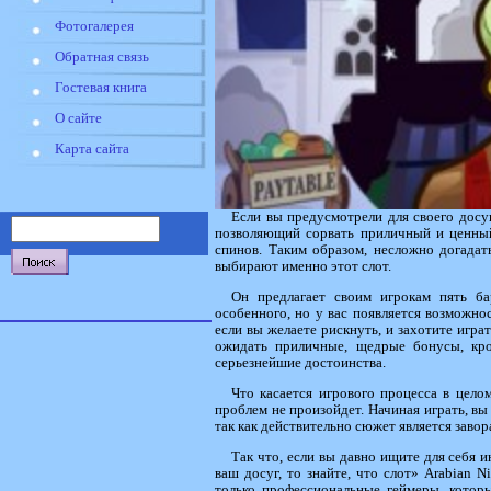
Фотогалерея
Обратная связь
Гостевая книга
О сайте
Карта сайта
Если вы предусмотрели для своего досуг
позволяющий сорвать приличный и ценный 
спинов. Таким образом, несложно догадат
выбирают именно этот слот.
Он предлагает своим игрокам пять б
особенного, но у вас появляется возможнос
если вы желаете рискнуть, и захотите игра
ожидать приличные, щедрые бонусы, кром
серьезнейшие достоинства.
Что касается игрового процесса в целом
проблем не произойдет. Начиная играть, вы
так как действительно сюжет является зав
Так что, если вы давно ищите для себя 
ваш досуг, то знайте, что слот» Arabian N
только профессиональные геймеры, котор