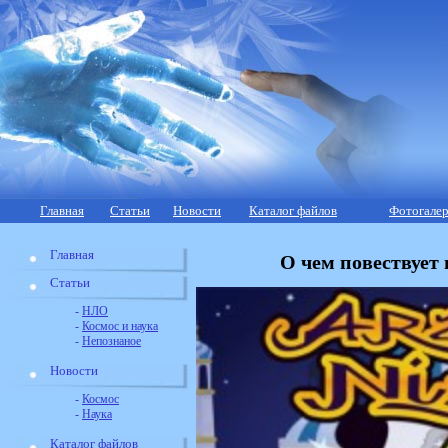
Главная
Статьи
Новости
Каталог файлов
Фотогалер
Главная
О чем повествует 
Статьи
-
НЛО
-
Космос и наука
-
Непознаное
Новости
-
Космос
-
Наука
Каталог файлов