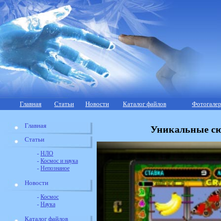
Главная
Статьи
Новости
Каталог файлов
Фотогалер
Главная
Уникальные сю
Статьи
-
НЛО
-
Космос и наука
-
Непознаное
Новости
-
Космос
-
Наука
Каталог файлов