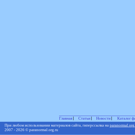
Главная
Статьи
Новости
Каталог ф
При любом использовании материалов сайта, гиперссылка на
paranormal.org
2007 - 2026 © paranormal.org.ru