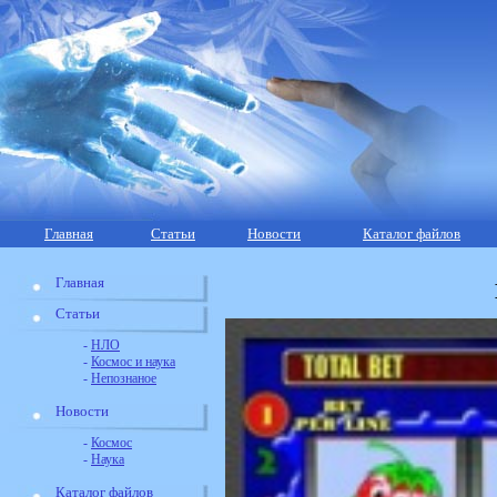
Главная
Статьи
Новости
Каталог файлов
Главная
Статьи
-
НЛО
-
Космос и наука
-
Непознаное
Новости
-
Космос
-
Наука
Каталог файлов