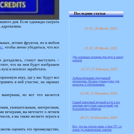
Последние статьи
няшнего дня. Если однажды сыграть
, адреналина.
21:01, 28 March, 2025
льных, летних фруктов, но в любом
m/
, чтобы лично убедиться, что все
21:01, 28 March, 2025
Две основные позиции при игре в покер
и догадались, станут выступать –
pokerok
чтите, что на нем будет изображен
ь куш и неплохо заработать.
12:37, 27 February, 2025
призовую игру, где у вас будут все
Асфальтирование придомовой
территории: Полное руководство для
ринять в ней участие, на экранах
жильцов и собственников
15:44, 25 December, 2024
р выигрыша, но вот что касается
Самый известный игровой клуб и его
азартная индустрия развлечений для
рким, увлекательным, интересным,
большинства геймеров
ми вечерами, вы мечтаете о летнем
часов, а вы также желаете играть в
18:27, 16 December, 2024
Все, что вы хотели знать о базе ТУ: от
смогли оценить это преимущество,
основ до практических советов