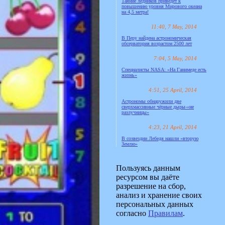
Таяние ледников приведёт к
повышению уровня Мирового океана
на 4,5 метра!
11:40, 7 May, 2014
В Перу найдена астрономическая
обсерватория возрастом 2500 лет
7:04, 5 May, 2014
Специалисты NASA: «На Ганимеде есть
жизнь»
4:51, 25 April, 2014
Астрономы обнаружили две
сверхмассивные чёрные дыры-«не
разлучницы»
4:23, 21 April, 2014
В созвездии Лебедя нашли «вторую
Землю»
Пользуясь данным
ресурсом вы даёте
разрешение на сбор,
анализ и хранение своих
персональных данных
согласно
Правилам
.