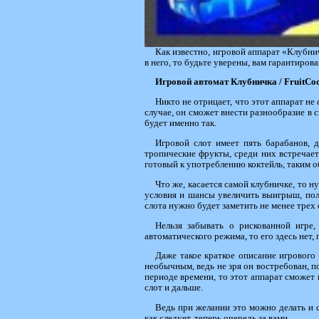
Как известно, игровой аппарат «Клубнич
в него, то будьте уверены, вам гарантиро
Игровой автомат Клубничка /
Fruit
Coc
Никто не отрицает, что этот аппарат н
случае, он сможет внести разнообразие в
будет именно так.
Игровой слот имеет пять барабанов, д
тропические фрукты, среди них встречаетс
готовый к употреблению коктейль, таким о
Что же, касается самой клубничке, то н
условия и шансы увеличить выигрыш, полу
слота нужно будет заметить не менее трех
Нельзя забывать о рискованной игре,
автоматического режима, то его здесь нет,
Даже такое краткое описание игрового 
необычным, ведь не зря он востребован, п
периоде времени, то этот аппарат сможет п
слот и дальше.
Ведь при желании это можно делать и 
как следует, теперь очередь за вами.