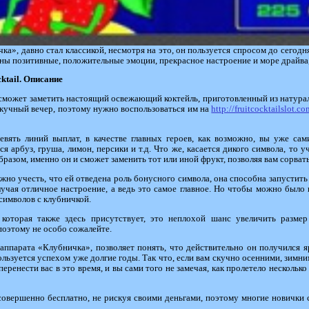
ка», давно стал классикой, несмотря на это, он пользуется спросом до сегод
ваны позитивные, положительные эмоции, прекрасное настроение и море драйва
ktail
. Описание
е сможет заметить настоящий освежающий коктейль, приготовленный из натура
 скучный вечер, поэтому нужно воспользоваться им на
http://fruitcocktailslot.co
евять линий выплат, в качестве главных героев, как возможно, вы уже сам
я арбуз, груша, лимон, персики и т.д. Что же, касается дикого символа, то у
бразом, именно он и сможет заменить тот или иной фрукт, позволяя вам сорват
ужно учесть, что ей отведена роль бонусного символа, она способна запустить 
чая отличное настроение, а ведь это самое главное. Но чтобы можно было п
 символов с клубничкой.
 которая также здесь присутствует, это неплохой шанс увеличить разме
 поэтому не особо сожалейте.
аппарата «Клубничка», позволяет понять, что действительно он получился я
ользуется успехом уже долгие годы. Так что, если вам скучно осенними, зимни
еренести вас в это время, и вы сами того не замечая, как пролетело несколько 
совершенно бесплатно, не рискуя своими деньгами, поэтому многие новички 