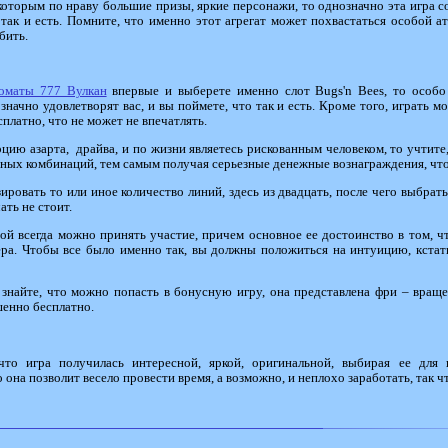
 которым по нраву большие призы, яркие персонажи, то однозначно эта игра со
 так и есть. Помните, что именно этот агрегат может похвастаться особой а
бить.
томаты 777 Вулкан
впервые и выберете именно слот Bugs'n Bees, то особо 
значно удовлетворят вас, и вы поймете, что так и есть. Кроме того, играть м
латно, что не может не впечатлять.
ию азарта, драйва, и по жизни являетесь рискованным человеком, то учтите, ч
ных комбинаций, тем самым получая серьезные денежные вознаграждения, чт
ировать то или иное количество линий, здесь из двадцать, после чего выбрат
ать не стоит.
рой всегда можно принять участие, причем основное ее достоинство в том, 
ера. Чтобы все было именно так, вы должны положиться на интуицию, кстат
 знайте, что можно попасть в бонусную игру, она представлена фри – враще
шенно бесплатно.
что игра получилась интересной, яркой, оригинальной, выбирая ее для 
она позволит весело провести время, а возможно, и неплохо заработать, так чт