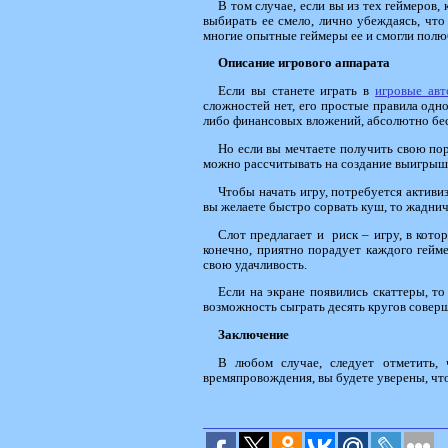
В том случае, если вы из тех геймеров,
выбирать ее смело, лично убеждаясь, что
многие опытные геймеры ее и смогли полю
Описание игрового аппарата
Если вы станете играть в
игровые ав
сложностей нет, его простые правила одно
либо финансовых вложений, абсолютно бесп
Но если вы мечтаете получить свою порц
можно рассчитывать на создание выигрыш
Чтобы начать игру, потребуется активиз
вы желаете быстро сорвать куш, то жаднич
Слот предлагает и риск – игру, в кото
конечно, приятно порадует каждого гейм
свою удачливость.
Если на экране появились скаттеры, то
возможность сыграть десять кругов совер
Заключение
В любом случае, следует отметить, 
времяпровождения, вы будете уверены, что 