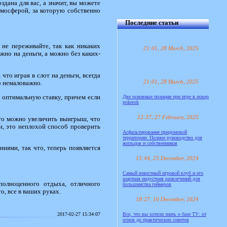
здана для вас, а значит, вы можете
тмосферой, за которую собственно
Последние статьи
не переживайте, так как никаких
21:01, 28 March, 2025
ожно на деньги, а можно без каких-
то играя в слот на деньги, всегда
21:01, 28 March, 2025
о немаловажно.
ь оптимальную ставку, причем если
Две основные позиции при игре в покер
pokerok
12:37, 27 February, 2025
что можно увеличить выигрыш, что
и, это неплохой способ проверить
Асфальтирование придомовой
территории: Полное руководство для
жильцов и собственников
ниями, так что, теперь появляется
15:44, 25 December, 2024
Самый известный игровой клуб и его
азартная индустрия развлечений для
полноценного отдыха, отличного
большинства геймеров
о, все в ваших руках.
18:27, 16 December, 2024
2017-02-27 15:34:07
Все, что вы хотели знать о базе ТУ: от
основ до практических советов