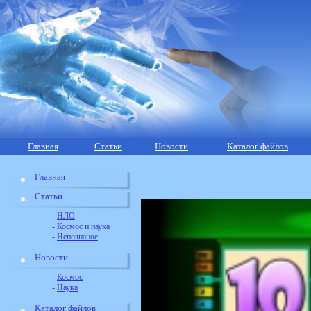
Главная
Статьи
Новости
Каталог файлов
Главная
Статьи
-
НЛО
-
Космос и наука
-
Непознаное
Новости
-
Космос
-
Наука
Каталог файлов