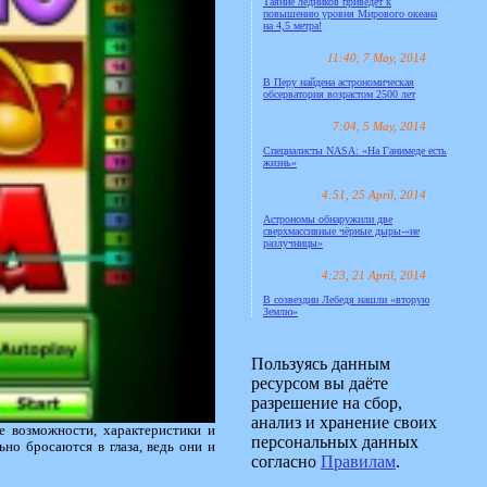
Таяние ледников приведёт к
повышению уровня Мирового океана
на 4,5 метра!
11:40, 7 May, 2014
В Перу найдена астрономическая
обсерватория возрастом 2500 лет
7:04, 5 May, 2014
Специалисты NASA: «На Ганимеде есть
жизнь»
4:51, 25 April, 2014
Астрономы обнаружили две
сверхмассивные чёрные дыры-«не
разлучницы»
4:23, 21 April, 2014
В созвездии Лебедя нашли «вторую
Землю»
Пользуясь данным
ресурсом вы даёте
разрешение на сбор,
анализ и хранение своих
е возможности, характеристики и
персональных данных
но бросаются в глаза, ведь они и
согласно
Правилам
.