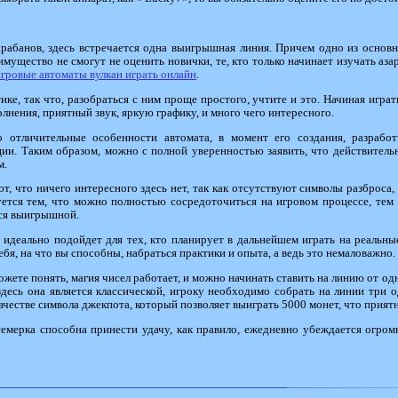
арабанов, здесь встречается одна выигрышная линия. Причем одно из основ
имущество не смогут не оценить новички, те, кто только начинает изучать а
игровые автоматы вулкан играть онлайн
.
е, так что, разобраться с ним проще простого, учтите и это. Начиная играт
лнения, приятный звук, яркую графику, и много чего интересного.
 отличительные особенности автомата, в момент его создания, разработ
и. Таким образом, можно с полной уверенностью заявить, что действительно
м.
т, что ничего интересного здесь нет, так как отсутствуют символы разброса, 
руется тем, что можно полностью сосредоточиться на игровом процессе, те
тся выигрышной.
 идеально подойдет для тех, кто планирует в дальнейшем играть на реальны
ебя, на что вы способны, набраться практики и опыта, а ведь это немаловажно.
ожете понять, магия чисел работает, и можно начинать ставить на линию от одн
десь она является классической, игроку необходимо собрать на линии три 
ачестве символа джекпота, который позволяет выиграть 5000 монет, что приятн
семерка способна принести удачу, как правило, ежедневно убеждается огром