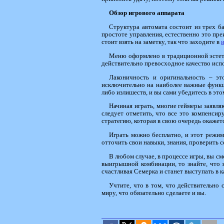
Обзор игрового аппарата
Структура автомата состоит из трех б
простоте управления, естественно это пре
стоит взять на заметку, так что заходите в
Меню оформлено в традиционной эстетик
действительно превосходное качество испо
Лаконичность и оригинальность – это
исключительно на наиболее важные функци
либо излишеств, и вы сами убедитесь в это
Начиная играть, многие геймеры заявляю
следует отметить, что все это компенси
стратегию, которая в свою очередь окаже
Играть можно бесплатно, и этот режим
отточить свои навыки, знания, проверить с
В любом случае, в процессе игры, вы см
выигрышной комбинации, то знайте, что з
счастливая Семерка и станет выступать в к
Учтите, что в том, что действительно 
миру, что обязательно сделаете и вы.