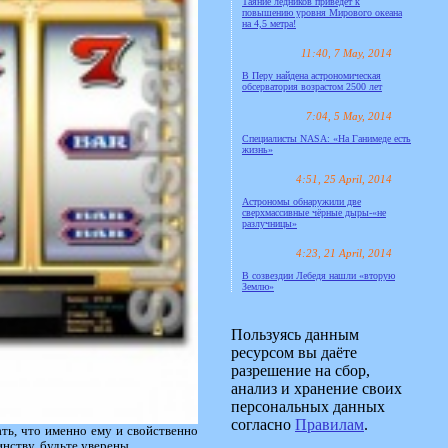
Таяние ледников приведёт к
повышению уровня Мирового океана
на 4,5 метра!
11:40, 7 May, 2014
В Перу найдена астрономическая
обсерватория возрастом 2500 лет
7:04, 5 May, 2014
Специалисты NASA: «На Ганимеде есть
жизнь»
4:51, 25 April, 2014
Астрономы обнаружили две
сверхмассивные чёрные дыры-«не
разлучницы»
4:23, 21 April, 2014
В созвездии Лебедя нашли «вторую
Землю»
Пользуясь данным
ресурсом вы даёте
разрешение на сбор,
анализ и хранение своих
персональных данных
согласно
Правилам
.
ть, что именно ему и свойственно
инству, будьте уверены.