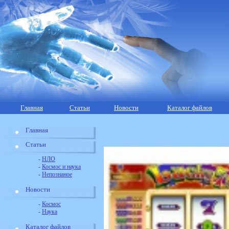
Главная
Статьи
Новости
Каталог файлов
Главная
Статьи
-
НЛО
-
Космос и наука
-
Непознаное
Новости
-
Космос
-
Наука
Каталог файлов