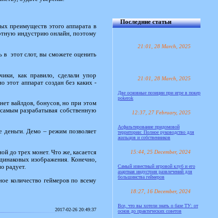
Последние статьи
ных преимуществ этого аппарата в
зартную индустрию онлайн, поэтому
21:01, 28 March, 2025
ь в этот слот, вы сможете оценить
чики, как правило, сделали упор
21:01, 28 March, 2025
 этот аппарат создан без каких -
Две основные позиции при игре в покер
pokerok
нет вайлдов, бонусов, но при этом
м самым разрабатывая собственную
12:37, 27 February, 2025
Асфальтирование придомовой
е деньги. Демо – режим позволяет
территории: Полное руководство для
жильцов и собственников
15:44, 25 December, 2024
ой до трех монет. Что же, касается
одинаковых изображения. Конечно,
Самый известный игровой клуб и его
о радует.
азартная индустрия развлечений для
большинства геймеров
ное количество геймеров по всему
18:27, 16 December, 2024
Все, что вы хотели знать о базе ТУ: от
2017-02-26 20:49:37
основ до практических советов