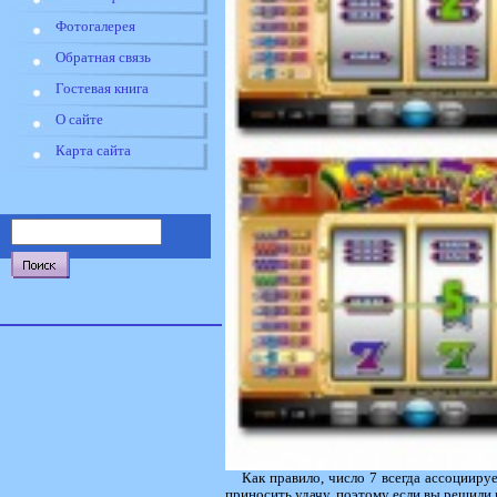
Фотогалерея
Обратная связь
Гостевая книга
О сайте
Карта сайта
Как правило, число 7 всегда ассоцииру
приносить удачу, поэтому если вы решили в