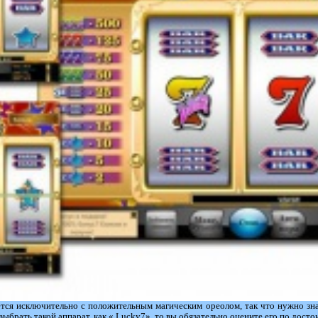
ется исключительно с положительным магическим ореолом, так что нужно зна
ыбрать такой аппарат, как « Lucky7», то вы обязательно оцените его по досто