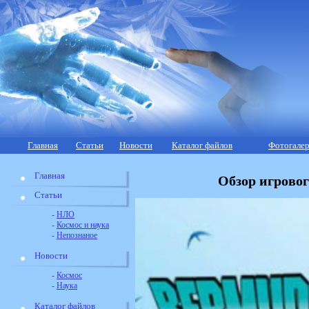
Главная
Статьи
Новости
Каталог файлов
Фотогалер
Главная
Обзор игровог
Статьи
-
НЛО
-
Космос и наука
-
Непознаное
Новости
-
Космос
-
Наука
Каталог файлов