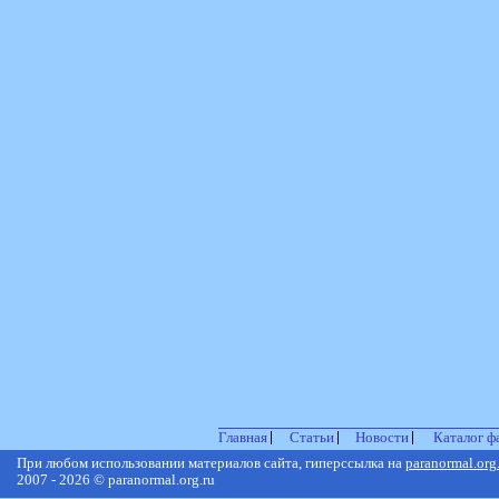
Главная
Статьи
Новости
Каталог ф
При любом использовании материалов сайта, гиперссылка на
paranormal.org
2007 - 2026 © paranormal.org.ru