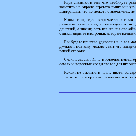
Игра славится и тем, что изобилует раз
заметить на экране агрегата выигрышную
выигрышам, что не может не впечатлять, не р
Кроме того, здесь встречается и такая 
режимом автопилота, с помощью этой у
действий, а значит, есть все шансы спокой
ставки, задав те настройки, которые идеаль
Вы будете приятно удивлены и в тот мом
джекпот, поэтому можно стать его владел
вашей стороне.
Сложность линий, но и конечно, неповтор
самых интересных среди слотов для игроко
Нельзя не оценить и яркие цвета, зага
поэтому все это приведет в конечном итоге к