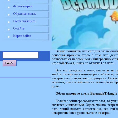
Фотогалерея
Обратная связь
Гостевая книга
О сайте
Карта сайта
Важно понимать, что сегодня слоты онл
основная причина этого в том, что дейс
похвастаться необычным и интересным сюже
игровой сюжет, никак не отвлекая от него.
Все это сводится к тому, что если вы 
знайте, теперь вы сможете расслабиться, 
настроение от от игрового процесса. Но ка
агрегата, они сталкиваются с некоторыми пр
душе.
Обзор игрового слота
Bermuda
Triangle
Если вас заинтересовал этот слот, то учт
является уникальным. Здесь можно встре
пять линий выплат, естественно, все эти
невероятнейшее удовольствие от игры.