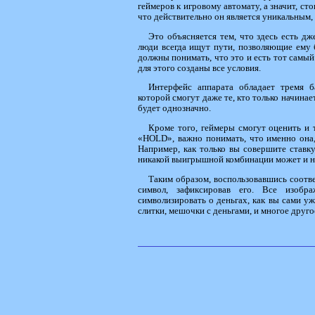
геймеров к игровому автомату, а значит, ст
что действительно он является уникальным
Это объясняется тем, что здесь есть дж
люди всегда ищут пути, позволяющие ему б
должны понимать, что это и есть тот самый 
для этого созданы все условия.
Интерфейс аппарата обладает тремя б
которой смогут даже те, кто только начинае
будет однозначно.
Кроме того, геймеры смогут оценить и т
«HOLD», важно понимать, что именно она,
Например, как только вы совершите ставк
никакой выигрышной комбинации может и н
Таким образом, воспользовавшись соот
символ, зафиксировав его. Все изобр
символизировать о деньгах, как вы сами у
слитки, мешочки с деньгами, и многое друго