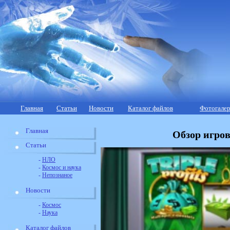
Главная
Статьи
Новости
Каталог файлов
Фотогалер
Главная
Обзор игрово
Статьи
-
НЛО
-
Космос и наука
-
Непознаное
Новости
-
Космос
-
Наука
Каталог файлов