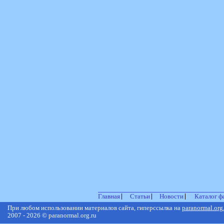
Главная
Статьи
Новости
Каталог ф
При любом использовании материалов сайта, гиперссылка на
paranormal.org
2007 - 2026 © paranormal.org.ru