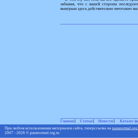
забывая, что с вашей стороны последуют
выигрыш здесь действительно ничтожно ма
Главная
Статьи
Новости
Каталог ф
При любом использовании материалов сайта, гиперссылка на
paranormal.org
2007 - 2026 © paranormal.org.ru