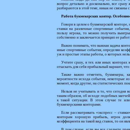
вопрос детально и досконально, все сразу ж
разбираются в этой теме, никак не связаны 
Работа букмекерских контор. Особеннос
Говоря в целом о букмекерской конторе, 
ставки на различные спортивные события
пользу игрока, то можно получить выигры
собственно и заключается принцип ее работ
Важно понимать, что важная задача конто
иные спортивные события, определяя коэфф
уж и простые этапы работы, о которых нель
Учтите сразу, в тех или иных конторах
отыскать для себя прибыльный вариант, что 
Также важно отметить, букмекеры, к
вероятности исхода события, некоторые из
момент, когда другие, на статистических пок
Нельзя не учитывать и то, что сегодня 
таким образом, об исходе подобных матчей
к такой ситуации. В этом случае те ил
букмекерскими конторами.
Если рассматривать «экспресс – ставки
конторам хорошую прибыль, игрок долж
коэффициента на такой вид ставок, то он я
В том случае, если вы все сделаете пр