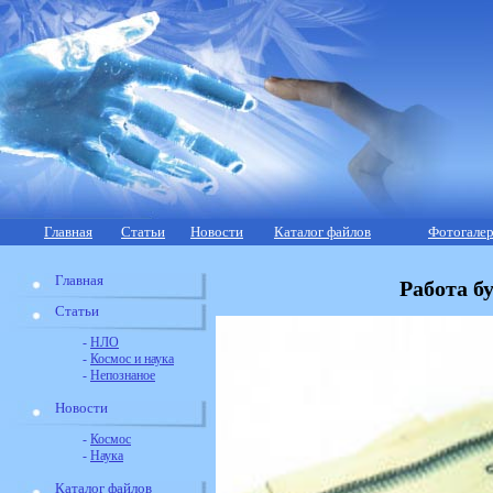
Главная
Статьи
Новости
Каталог файлов
Фотогалер
Главная
Работа б
Статьи
-
НЛО
-
Космос и наука
-
Непознаное
Новости
-
Космос
-
Наука
Каталог файлов