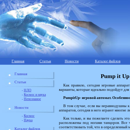
Главная
Статьи
Новости
Каталог файлов
Главная
Pump it Up
Статьи
Как правило, сегодня игровые аппара
варианты, которые идеально подойдут для н
-
НЛО
-
Космос и наука
Pump
it
Up
- игровой автомат. Особенно
-
Непознаное
В том случае, если вы неравнодушны к 
Новости
аппаратов, сегодня в него играют многие 
-
Космос
Как только, и вы пожелаете сделать это
-
Наука
расположены под ногами танцоров. Все ч
соответствовать той, что в определенный 
Каталог файлов