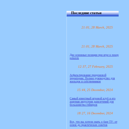
Последние статьи
21:01, 28 March, 2025
21:01, 28 March, 2025
Две основные позиции при игре в покер
pokerok
12:37, 27 February, 2025
Асфальтирование придомовой
территории: Полное руководство для
жильцов и собственников
15:44, 25 December, 2024
Самый известный игровой клуб и его
азартная индустрия развлечений для
большинства геймеров
18:27, 16 December, 2024
Все, что вы хотели знать о базе ТУ: от
основ до практических советов