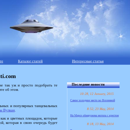
те
Каталог статей
Интересные статьи
ti.com
Последние новости
не так уж и просто подобрать те
те об этом.
10:28, 12 January, 2015
Самое холодное место во Вселенной
альных и популярных танцевальных
8:52, 23 May, 2014
ы Вулкан
.
На Марсе обнаружена могила с крестом
, как и цветных площадок, которые
ой, которая в свою очередь будет
8:18, 13 May, 2014