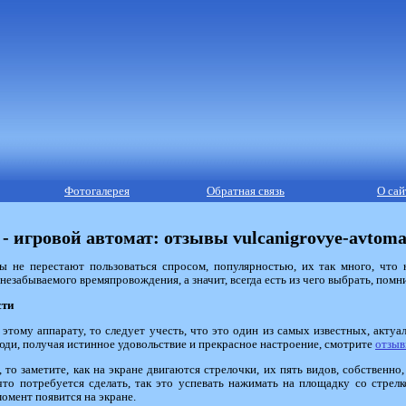
Фотогалерея
Обратная связь
О сай
 - игровой автомат: отзывы vulcanigrovye-avtoma
ты не перестают пользоваться спросом, популярностью, их так много, что 
езабываемого времяпровождения, а значит, всегда есть из чего выбрать, помни
сти
этому аппарату, то следует учесть, что это один из самых известных, акту
люди, получая истинное удовольствие и прекрасное настроение, смотрите
отзыв
, то заметите, как на экране двигаются стрелочки, их пять видов, собственно
то потребуется сделать, так это успевать нажимать на площадку со стрелк
момент появится на экране.