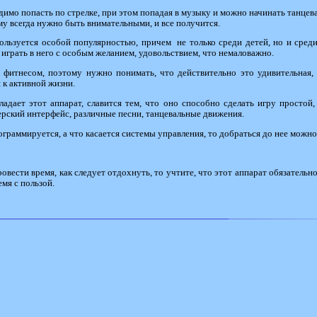
одимо попасть по стрелке, при этом попадая в музыку и можно начинать танцев
ому всегда нужно быть внимательными, и все получится.
пользуется особой популярностью, причем не только среди детей, но и среди 
 играть в него с особым желанием, удовольствием, что немаловажно.
 фитнесом, поэтому нужно понимать, что действительно это удивительная, 
я к активной жизни.
адает этот аппарат, славится тем, что оно способно сделать игру простой,
ерский интерфейс, различные песни, танцевальные движения.
рограммируется, а что касается системы управления, то добраться до нее можн
вести время, как следует отдохнуть, то учтите, что этот аппарат обязательно 
емя с пользой.