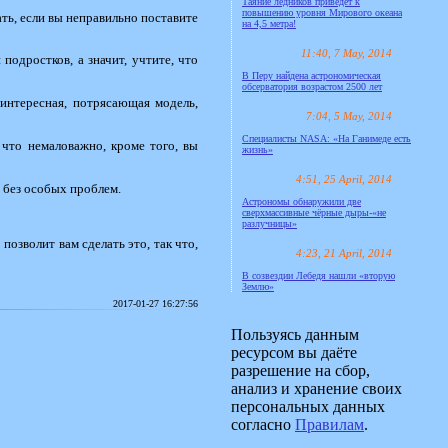
Таяние ледников приведёт к
повышению уровня Мирового океана
ать, если вы неправильно поставите
на 4,5 метра!
11:40, 7 May, 2014
подростков, а значит, учтите, что
В Перу найдена астрономическая
обсерватория возрастом 2500 лет
интересная, потрясающая модель,
7:04, 5 May, 2014
Специалисты NASA: «На Ганимеде есть
 что немаловажно, кроме того, вы
жизнь»
4:51, 25 April, 2014
о без особых проблем.
Астрономы обнаружили две
сверхмассивные чёрные дыры-«не
разлучницы»
позволит вам сделать это, так что,
4:23, 21 April, 2014
В созвездии Лебедя нашли «вторую
Землю»
2017-01-27 16:27:56
Пользуясь данным
ресурсом вы даёте
разрешение на сбор,
анализ и хранение своих
персональных данных
согласно
Правилам
.