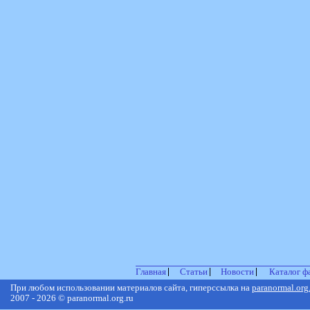
Главная
Статьи
Новости
Каталог ф
При любом использовании материалов сайта, гиперссылка на
paranormal.org
2007 - 2026 © paranormal.org.ru