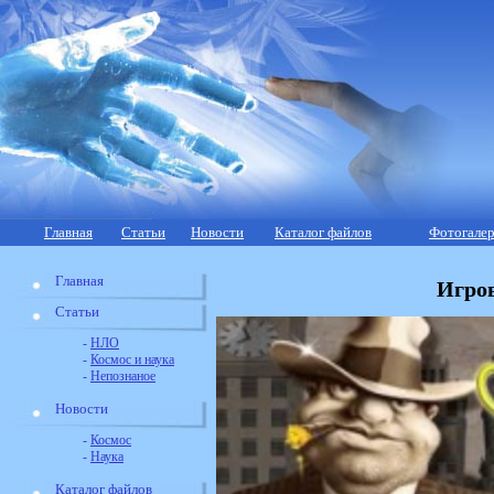
Главная
Статьи
Новости
Каталог файлов
Фотогалер
Главная
Игров
Статьи
-
НЛО
-
Космос и наука
-
Непознаное
Новости
-
Космос
-
Наука
Каталог файлов