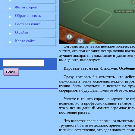
Фотогалерея
Обратная связь
Гостевая книга
О сайте
Карта сайта
Сегодня встречается немалое количество
значит, что при желании всегда можно восп
лучшие аппараты, уникальные и удивитель
вы оцените, как следует.
Игровые автоматы: блэкджек. Особенно
Сразу хотелось бы отметить, что дейст
сложными в плане освоения, нежели игровы
нужно быть готовыми к некоторым труд
сюрпризов в будущем, помните об этом, по
Учтите и то, что спрос на карточные иг
новички, но и профессиональные геймеры. 
что у нее на данный момент огромное коли
постоянно растет.
Что касается правил погони за выплатам
трудностей быть не должно, причем изучит
копейки, естественно, это вдохновляет, прия