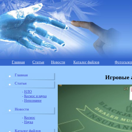
Главная
Статьи
Новости
Каталог файлов
Фотогалер
Главная
Игровые 
Статьи
-
НЛО
-
Космос и наука
-
Непознаное
Новости
-
Космос
-
Наука
Каталог файлов