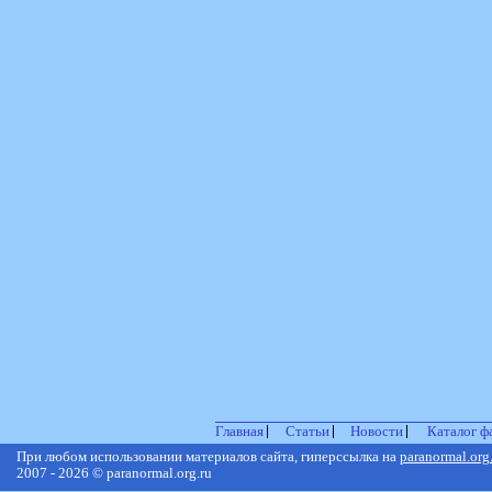
Главная
Статьи
Новости
Каталог ф
При любом использовании материалов сайта, гиперссылка на
paranormal.org
2007 - 2026 © paranormal.org.ru