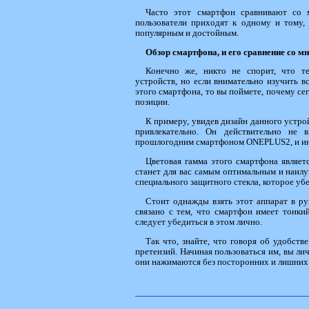
Часто этот смартфон сравнивают со 
пользователи приходят к одному и тому, 
популярным и достойным.
Обзор смартфона, и его сравнение со 
Конечно же, никто не спорит, что т
устройств, но если внимательно изучить в
этого смартфона, то вы поймете, почему с
позиции.
К примеру, увидев дизайн данного устрой
привлекательно. Он действительно не 
прошлогодним смартфоном ONEPLUS2, и ин
Цветовая гамма этого смартфона являет
станет для вас самым оптимальным и наил
специального защитного стекла, которое уб
Стоит однажды взять этот аппарат в ру
связано с тем, что смартфон имеет тонкий
следует убедиться в этом лично.
Так что, знайте, что говоря об удобств
претензий. Начиная пользоваться им, вы лич
они нажимаются без посторонних и лишних з