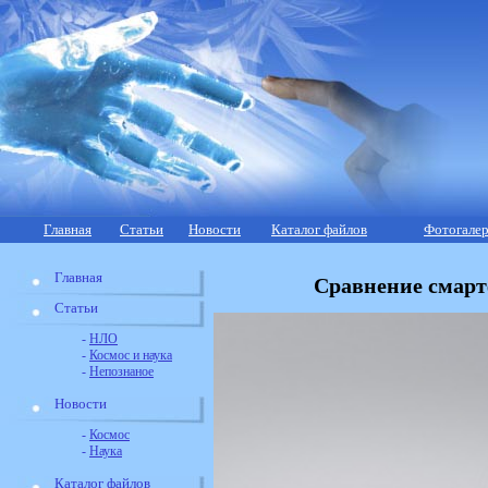
Главная
Статьи
Новости
Каталог файлов
Фотогалер
Главная
Сравнение смар
Статьи
-
НЛО
-
Космос и наука
-
Непознаное
Новости
-
Космос
-
Наука
Каталог файлов