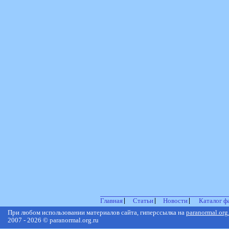
Главная
Статьи
Новости
Каталог ф
При любом использовании материалов сайта, гиперссылка на
paranormal.org
2007 - 2026 © paranormal.org.ru