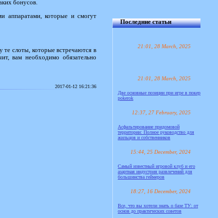
аких бонусов.
ми аппаратами, которые и смогут
Последние статьи
21:01, 28 March, 2025
у те слоты, которые встречаются в
чит, вам необходимо обязательно
21:01, 28 March, 2025
2017-01-12 16:21:36
Две основные позиции при игре в покер
pokerok
12:37, 27 February, 2025
Асфальтирование придомовой
территории: Полное руководство для
жильцов и собственников
15:44, 25 December, 2024
Самый известный игровой клуб и его
азартная индустрия развлечений для
большинства геймеров
18:27, 16 December, 2024
Все, что вы хотели знать о базе ТУ: от
основ до практических советов