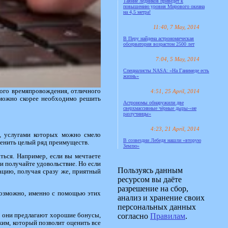
Таяние ледников приведёт к
повышению уровня Мирового океана
на 4,5 метра!
11:40, 7 May, 2014
В Перу найдена астрономическая
обсерватория возрастом 2500 лет
7:04, 5 May, 2014
Специалисты NASA: «На Ганимеде есть
жизнь»
сного времяпровождения, отличного
4:51, 25 April, 2014
к можно скорее необходимо решить
Астрономы обнаружили две
сверхмассивные чёрные дыры-«не
разлучницы»
4:23, 21 April, 2014
, услугами которых можно смело
В созвездии Лебедя нашли «вторую
ценить целый ряд преимуществ.
Землю»
ться. Например, если вы мечтаете
и получайте удовольствие. Но если
Пользуясь данным
ацию, получая сразу же, приятный
ресурсом вы даёте
разрешение на сбор,
 возможно, именно с помощью этих
анализ и хранение своих
персональных данных
но они предлагают хорошие бонусы,
согласно
Правилам
.
им, который позволит оценить все