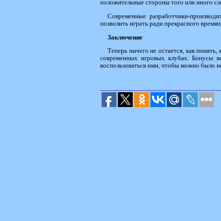
положительные стороны того или иного сло
Современные разработчики-производит
позволить играть ради прекрасного время
Заключение
Теперь ничего не остается, как понять
современных игровых клубах. Бонусы вс
воспользоваться ими, чтобы можно было ис