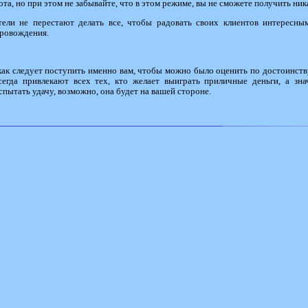
та, но при этом не забывайте, что в этом режиме, вы не сможете получить ник
ели не перестают делать все, чтобы радовать своих клиентов интересны
провождения.
, как следует поступить именно вам, чтобы можно было оценить по достоинств
егда привлекают всех тех, кто желает выиграть приличные деньги, а зна
пытать удачу, возможно, она будет на вашей стороне.