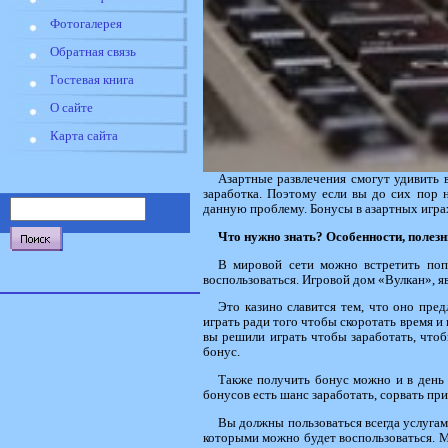
Фотогалерея
Обратная связь
Гостевая книга
О сайте
Карта сайта
Азартные развлечения смогут удивить в
заработка. Поэтому если вы до сих пор н
данную проблему. Бонусы в азартных игра
Что нужно знать? Особенности, полез
В мировой сети можно встретить поп
воспользоваться. Игровой дом «Вулкан», я
Это казино славится тем, что оно пре
играть ради того чтобы скоротать время и
вы решили играть чтобы заработать, чтоб
бонус.
Также получить бонус можно и в день 
бонусов есть шанс заработать, сорвать пр
Вы должны пользоваться всегда услугам
которыми можно будет воспользоваться. М