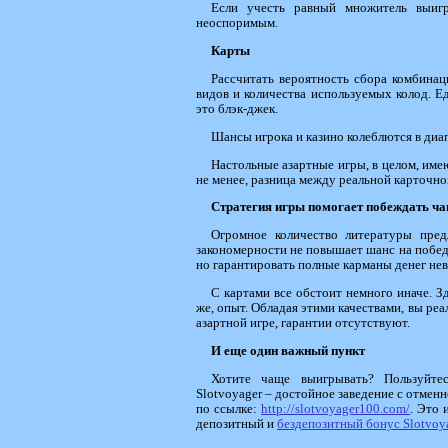
Если учесть равный множитель выигр
неоспоримым.
Карты
Рассчитать вероятность сбора комбинац
видов и количества используемых колод. Ед
это блэк-джек.
Шансы игрока и казино колеблются в диа
Настольные азартные игры, в целом, име
не менее, разница между реальной карточной
Стратегия игры помогает побеждать ч
Огромное количество литературы предл
закономерности не повышает шанс на победу
но гарантировать полные карманы денег не
С картами все обстоит немного иначе. З
же, опыт. Обладая этими качествами, вы реа
азартной игре, гарантии отсутствуют.
И еще один важный пункт
Хотите чаще выигрывать? Пользуйтес
Slotvoyager – достойное заведение с отме
по ссылке:
http://slotvoyager100.com/
. Это 
депозитный и
бездепозитный бонус Slotvoy