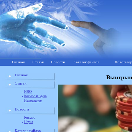
Главная
Статьи
Новости
Каталог файлов
Фотогалер
Главная
Выигрыш:
Статьи
-
НЛО
-
Космос и наука
-
Непознаное
Новости
-
Космос
-
Наука
Каталог файлов