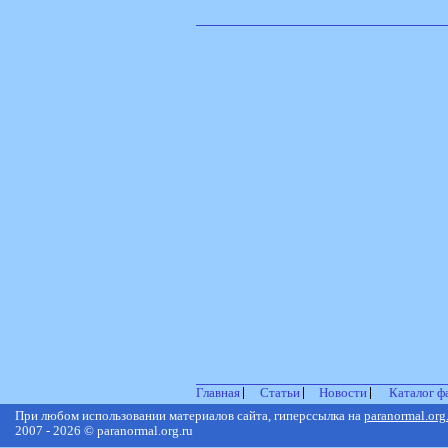
Главная
Статьи
Новости
Каталог ф
При любом использовании материалов сайта, гиперссылка на
paranormal.org
2007 - 2026 © paranormal.org.ru