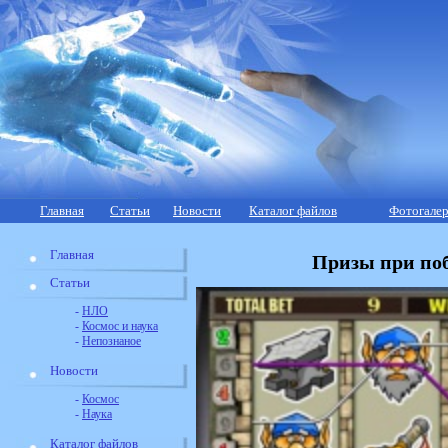
Главная
Статьи
Новости
Каталог файлов
Фотогалер
Главная
Призы при поб
Статьи
-
НЛО
-
Космос и наука
-
Непознаное
Новости
-
Космос
-
Наука
Каталог файлов