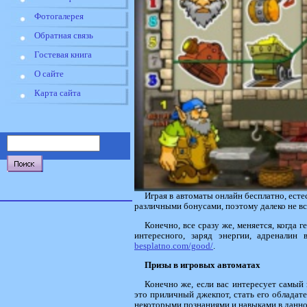
Фотогалерея
Обратная связь
Гостевая книга
О сайте
Карта сайта
Играя в автоматы онлайн бесплатно, есте
различными бонусами, поэтому далеко не в
Конечно, все сразу же, меняется, когда 
интересного, заряд энергии, адреналин 
besplatno.com/good/
.
Призы в игровых автоматах
Конечно же, если вас интересует самый 
это приличный джекпот, стать его обладат
некоторыми познаниями и навыками в данно