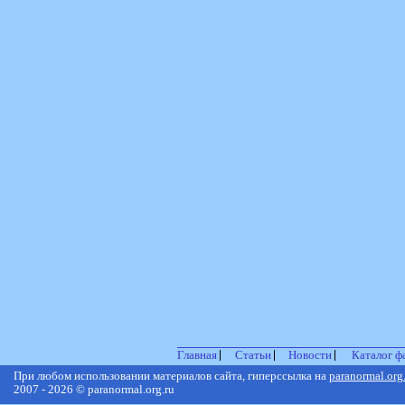
Главная
Статьи
Новости
Каталог ф
При любом использовании материалов сайта, гиперссылка на
paranormal.org
2007 - 2026 © paranormal.org.ru