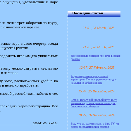
ые ощущения, удовольствие и море
Последние статьи
т не менее трех оборотов по кругу,
но ознакомиться заранее.
21:01, 28 March, 2025
асные, зеро в свою очередь всегда
21:01, 28 March, 2025
анцузская рулетка
предлагать игрокам два уникальных
Две основные позиции при игре в покер
pokerok
12:37, 27 February, 2025
поэтому можно сыграть в нее, лично
 в наличии.
Асфальтирование придомовой
территории: Полное руководство для
ку кофе, расположиться удобно на
жильцов и собственников
о и неплохо заработать.
15:44, 25 December, 2024
способ расслабиться, забыть о тех
Самый известный игровой клуб и его
азартная индустрия развлечений для
 проходить через регистрацию. Все
большинства геймеров
.
18:27, 16 December, 2024
2016-11-09 14:45:01
Все, что вы хотели знать о базе ТУ: от
основ до практических советов