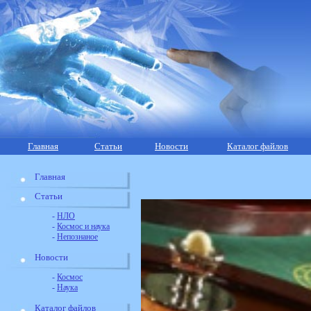
Главная
Статьи
Новости
Каталог файлов
Главная
Статьи
-
НЛО
-
Космос и наука
-
Непознаное
Новости
-
Космос
-
Наука
Каталог файлов