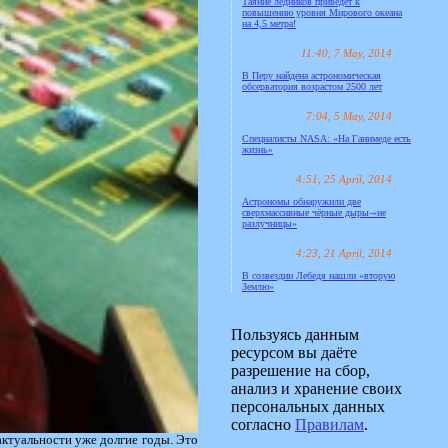
Таяние ледников приведёт к
повышению уровня Мирового океана
на 4,5 метра!
11:40, 7 May, 2014
В Перу найдена астрономическая
обсерватория возрастом 2500 лет
7:04, 5 May, 2014
Специалисты NASA: «На Ганимеде есть
жизнь»
4:51, 25 April, 2014
Астрономы обнаружили две
сверхмассивные чёрные дыры-«не
разлучницы»
4:23, 21 April, 2014
В созвездии Лебедя нашли «вторую
Землю»
Пользуясь данным
ресурсом вы даёте
разрешение на сбор,
анализ и хранение своих
персональных данных
согласно
Правилам
.
актуальности уже долгие годы. Это