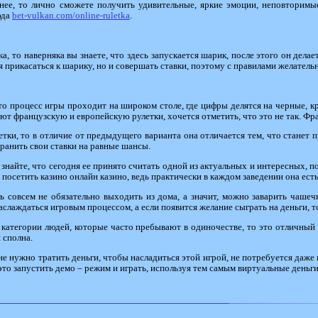
в нее, то лично сможете получить удивительные, яркие эмоции, неповторим
юда
bet-vulkan.com/online-ruletka
.
а, то наверняка вы знаете, что здесь запускается шарик, после этого он делае
зя прикасаться к шарику, но и совершать ставки, поэтому с правилами желатель
то процесс игры проходит на широком столе, где цифры делятся на черные, кр
ают французскую и европейскую рулетки, хочется отметить, что это не так. Фр
етки, то в отличие от предыдущего варианта она отличается тем, что станет 
хранить свои ставки на равные шансы.
о знайте, что сегодня ее принято считать одной из актуальных и интересных, 
о посетить казино онлайн казино, ведь практически в каждом заведении она есть
ь совсем не обязательно выходить из дома, а значит, можно заварить чашеч
 наслаждаться игровым процессом, а если появится желание сыграть на деньги, т
й категории людей, которые часто пребывают в одиночестве, то это отличный 
 сполна.
 не нужно тратить деньги, чтобы насладиться этой игрой, не потребуется даже
это запустить демо – режим и играть, используя тем самым виртуальные деньги