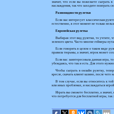
значит, что если вы пожелаете сыграть 
наслаждения, так что заходите поиграть с
Разновидности рулетки
Если вас интересует классическая рулетк
естественно, в этот момент не только нель
Европейская рулетка
Выбирая этот вид рулетки, то учтите, ч
зеленого цвета. Часто многие геймеры пут
Если говорить в целом о таком виде рул
правила тюрьмы, а значит, игрок может со
Если вас заинтересовала данная игра, т
убеждаясь, что так и есть. Для этого нужн
Чтобы сыграть в онлайн рулетку, тепер
кресле, скачать клиент казино, после чего
В том случае, если вы относитесь к то
или иных проблемах, и наслаждаться игрой
Играть вы сможете бесплатно, а значит,
что потребуется для бесплатной игры, так 