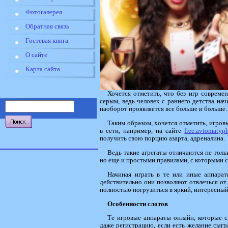
Фотогалерея
Обратная связь
Гостевая книга
О сайте
Карта сайта
Хочется отметить, что без игр соврем
серым, ведь человек с раннего детства начи
наоборот проявляется все больше и больше.
Таким образом, хочется отметить, игров
в сети, например, на сайте
free.avtomatyp
получить свою порцию азарта, адреналина.
Ведь такие агрегаты отличаются не тол
но еще и простыми правилами, с которыми 
Начиная играть в те или иные аппарат
действительно они позволяют отвлечься от 
полностью погрузиться в яркий, интересны
Особенности слотов
Те игровые аппараты онлайн, которые с
даже регистрацию, если есть желание сыгра