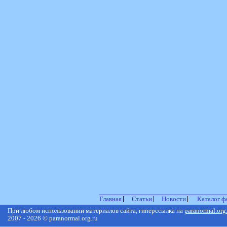
Главная
Статьи
Новости
Каталог ф
При любом использовании материалов сайта, гиперссылка на
paranormal.org
2007 - 2026 © paranormal.org.ru