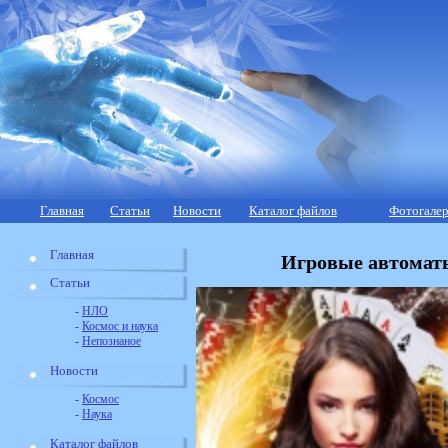
Главная
Статьи
Новости
Каталог файлов
Фотогалер
Главная
Игровые автоматы
Статьи
-
НЛО
-
Космос и наука
-
Непознаное
Новости
-
Космос
-
Наука
Каталог файлов